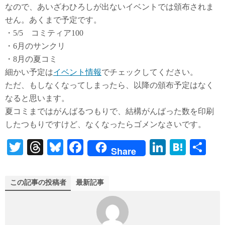
なので、あいざわひろしが出ないイベントでは頒布されま
せん。あくまで予定です。
・5/5 コミティア100
・6月のサンクリ
・8月の夏コミ
細かい予定は
イベント情報
でチェックしてください。
ただ、もしなくなってしまったら、以降の頒布予定はなく
なると思います。
夏コミまではがんばるつもりで、結構がんばった数を印刷
したつもりですけど、なくなったらゴメンなさいです。
T
T
Bl
Fa
Li
H
共
Share
wi
hr
ue
ce
nk
at
有
tte
ea
sk
bo
ed
en
この記事の投稿者
最新記事
r
ds
y
ok
In
a