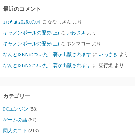
最近のコメント
近況 at 2026.07.04
に
ななしさん
より
キャノンボールの歴史(上)
に
いわさき
より
キャノンボールの歴史(上)
に
ホンマコー
より
なんとISBNのついた自著が出版されます
に
いわさき
より
なんとISBNのついた自著が出版されます
に
昼行燈
より
カテゴリー
PCエンジン
(58)
ゲームの話
(67)
同人のコト
(213)