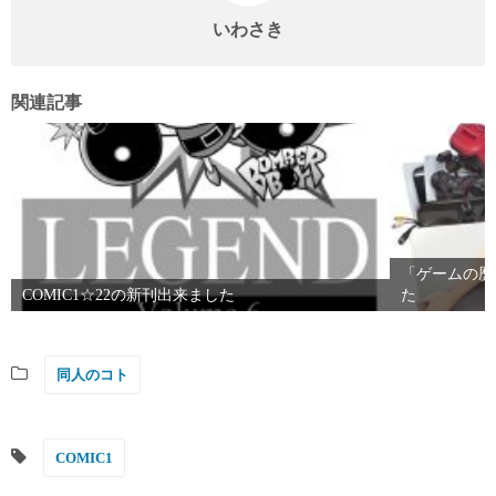
いわさき
関連記事
「ゲームの歴
COMIC1☆22の新刊出来ました
た
同人のコト
COMIC1