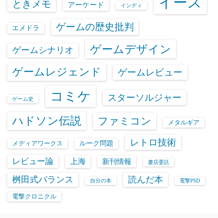
イース
ときメモ
アーケード
インディ
ゲームの歴史批判
エメドラ
ゲームデザイン
ゲームシナリオ
ゲームレジェンド
ゲームレビュー
コミケ
スターソルジャー
ゲーム史
ハドソン伝説
ファミコン
メタルギア
レトロ技術
ルーク問題
メディアワークス
レビュー論
上海
新刊情報
書店委託
桝田式バランス
読んだ本
自分の本
電撃PSD
電撃クロニクル