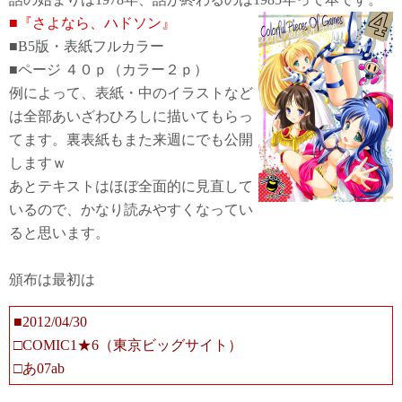
■『さよなら、ハドソン』
■B5版・表紙フルカラー
■ページ ４０ｐ（カラー２ｐ）
例によって、表紙・中のイラストなど
は全部あいざわひろしに描いてもらっ
てます。裏表紙もまた来週にでも公開
しますｗ
あとテキストはほぼ全面的に見直して
いるので、かなり読みやすくなってい
ると思います。
頒布は最初は
■2012/04/30
□COMIC1★6（東京ビッグサイト）
□あ07ab