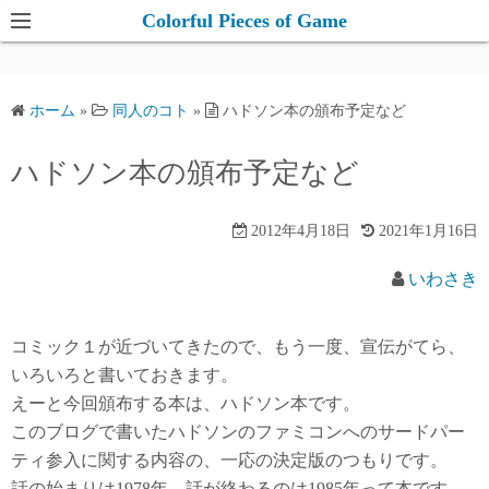
コ
Colorful Pieces of Game
ン
テ
ン
ホーム
»
同人のコト
»
ハドソン本の頒布予定など
ツ
へ
ハドソン本の頒布予定など
ス
キ
2012年4月18日
2021年1月16日
ッ
プ
いわさき
コミック１が近づいてきたので、もう一度、宣伝がてら、
いろいろと書いておきます。
えーと今回頒布する本は、ハドソン本です。
このブログで書いたハドソンのファミコンへのサードパー
ティ参入に関する内容の、一応の決定版のつもりです。
話の始まりは1978年、話が終わるのは1985年って本です。