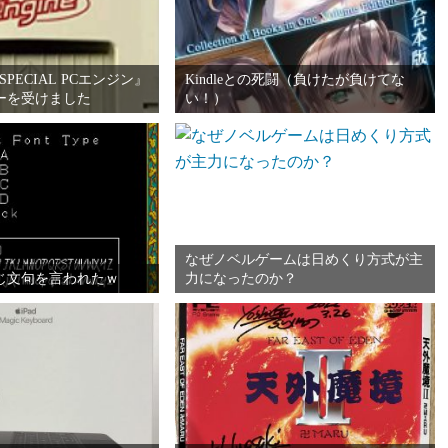
 SPECIAL PCエンジン』
Kindleとの死闘（負けたが負けてな
ーを受けました
い！）
なぜノベルゲームは日めくり方式が主
同じ文句を言われたｗ
力になったのか？