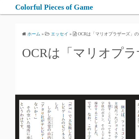
コ
Colorful Pieces of Game
ン
テ
ン
ホーム
»
エッセイ
»
OCRは「マリオプラザーズ」
ツ
へ
OCRは「マリオプ
ス
キ
ッ
プ