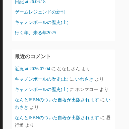
日記 at 26.06.18
ゲームレジェンドの新刊
キャノンボールの歴史(上)
行く年、来る年2025
最近のコメント
近況 at 2026.07.04
に
ななしさん
より
キャノンボールの歴史(上)
に
いわさき
より
キャノンボールの歴史(上)
に
ホンマコー
より
なんとISBNのついた自著が出版されます
に
い
わさき
より
なんとISBNのついた自著が出版されます
に
昼
行燈
より