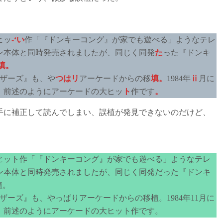
。
ヒッ
-‘い
作「『ドンキーコング』が家でも遊べる」ようなテレ
ン本体と同時発売されましたが、同じく同発
た
った『ドンキ
填。
ザーズ』も、や
つはリ
アーケードからの移
填。
1984年
ⅱ
月に
、前述のようにアーケードの大ヒッ
ト
作です
。
手に補正して読んでしまい、誤植が発見できないのだけど、
ヒット作「『ドンキーコング』が家でも遊べる」ようなテレ
ン本体と同時発売されましたが、同じく同発だった『ドンキ
植。
ーズ』も、やっぱりアーケードからの移植。1984年11月に
、前述のようにアーケードの大ヒット作です。