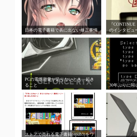
『CONTINUE
日本の電子書籍で表に出ない修正事情
のインタビュ
PCの電源容量が足りないとき、起き
ること
30年ぶりに
ストアで売れる電子書籍(epub3)をワ