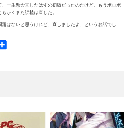
て、一生懸命直したはずの初版だったのだけど、もうボロボ
ともかくまた誤植は直した。
問題はないと思うけれど、直しましたよ、というお話でし
H
共
t
有
n