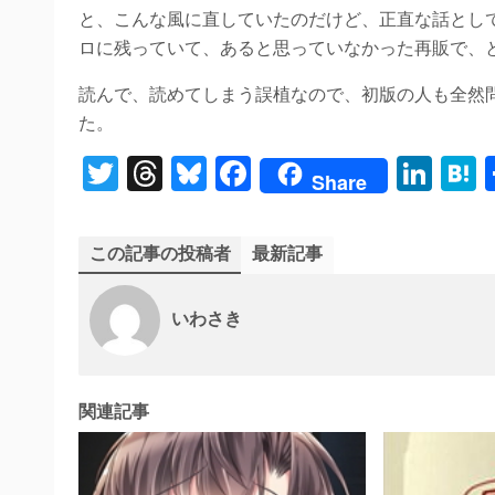
と、こんな風に直していたのだけど、正直な話とし
ロに残っていて、あると思っていなかった再販で、
読んで、読めてしまう誤植なので、初版の人も全然
た。
T
T
Bl
Fa
Li
Share
wi
hr
ue
ce
nk
a
tte
ea
sk
bo
ed
e
この記事の投稿者
最新記事
r
ds
y
ok
In
a
いわさき
関連記事