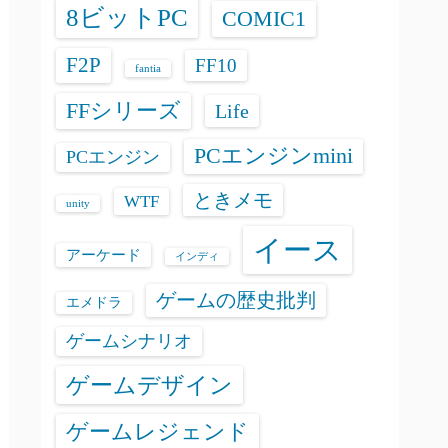
8ビットPC
COMIC1
F2P
FF10
fantia
FFシリーズ
Life
PCエンジンmini
PCエンジン
ときメモ
WTF
unity
イース
アーケード
インディ
ゲームの歴史批判
エメドラ
ゲームシナリオ
ゲームデザイン
ゲームレジェンド