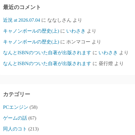
最近のコメント
近況 at 2026.07.04
に
ななしさん
より
キャノンボールの歴史(上)
に
いわさき
より
キャノンボールの歴史(上)
に
ホンマコー
より
なんとISBNのついた自著が出版されます
に
いわさき
より
なんとISBNのついた自著が出版されます
に
昼行燈
より
カテゴリー
PCエンジン
(58)
ゲームの話
(67)
同人のコト
(213)