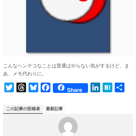
こんなヘンテコなことは普通はやらない気がするけど、ま
あ、メモ代わりに。
T
T
Bl
Fa
Li
H
共
Share
wi
hr
ue
ce
nk
at
有
tte
ea
sk
bo
ed
en
この記事の投稿者
最新記事
r
ds
y
ok
In
a