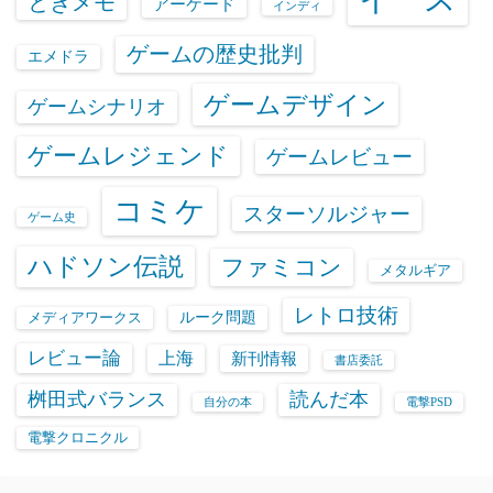
ときメモ
アーケード
インディ
ゲームの歴史批判
エメドラ
ゲームデザイン
ゲームシナリオ
ゲームレジェンド
ゲームレビュー
コミケ
スターソルジャー
ゲーム史
ハドソン伝説
ファミコン
メタルギア
レトロ技術
ルーク問題
メディアワークス
レビュー論
上海
新刊情報
書店委託
桝田式バランス
読んだ本
自分の本
電撃PSD
電撃クロニクル