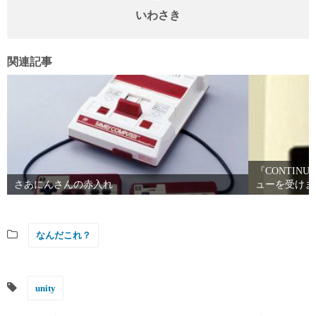
いわさき
関連記事
『CONTINU
さあにんさんの赤入れ
ューを受けま
なんだこれ？
unity