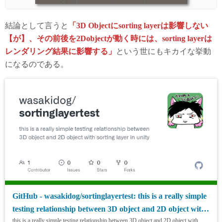
結論として言うと
「3D Objectにsorting layerは影響しない
【が】、その前後を2Dobjectが動く時には、sorting layerは
レンダリング結果に影響する」
という世にもキカイな挙動
になるのである。
GitHub - wasakidog/sortinglayertest: this is a really simple
testing relationship between 3D object and 2D object with
this is a really simple testing relationship between 3D object and 2D object with
sorting layer in unity