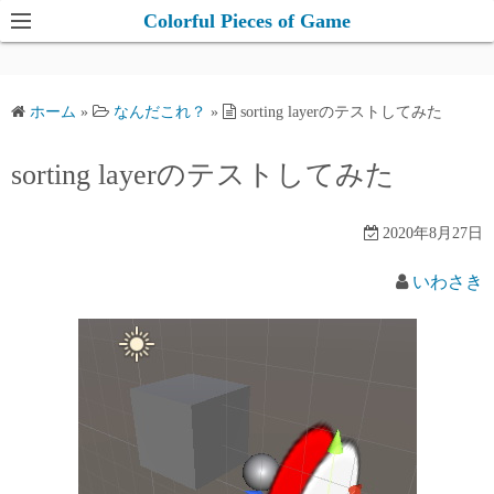
コ
Colorful Pieces of Game
ン
テ
ン
ホーム
»
なんだこれ？
»
sorting layerのテストしてみた
ツ
へ
sorting layerのテストしてみた
ス
キ
2020年8月27日
ッ
プ
いわさき