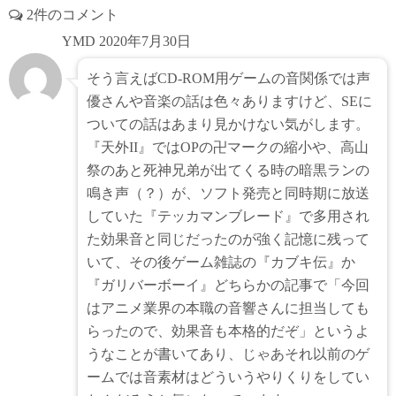
2件のコメント
YMD
2020年7月30日
そう言えばCD-ROM用ゲームの音関係では声
優さんや音楽の話は色々ありますけど、SEに
ついての話はあまり見かけない気がします。
『天外II』ではOPの卍マークの縮小や、高山
祭のあと死神兄弟が出てくる時の暗黒ランの
鳴き声（？）が、ソフト発売と同時期に放送
していた『テッカマンブレード』で多用され
た効果音と同じだったのが強く記憶に残って
いて、その後ゲーム雑誌の『カブキ伝』か
『ガリバーボーイ』どちらかの記事で「今回
はアニメ業界の本職の音響さんに担当しても
らったので、効果音も本格的だぞ」というよ
うなことが書いてあり、じゃあそれ以前のゲ
ームでは音素材はどういうやりくりをしてい