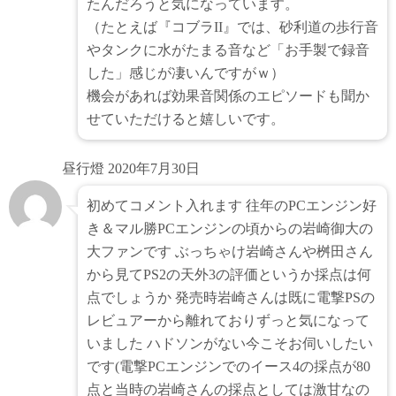
たんだろうと気になっています。
（たとえば『コブラII』では、砂利道の歩行音
やタンクに水がたまる音など「お手製で録音
した」感じが凄いんですがｗ）
機会があれば効果音関係のエピソードも聞か
せていただけると嬉しいです。
昼行燈
2020年7月30日
初めてコメント入れます 往年のPCエンジン好
き＆マル勝PCエンジンの頃からの岩崎御大の
大ファンです ぶっちゃけ岩崎さんや桝田さん
から見てPS2の天外3の評価というか採点は何
点でしょうか 発売時岩崎さんは既に電撃PSの
レビュアーから離れておりずっと気になって
いました ハドソンがない今こそお伺いしたい
です(電撃PCエンジンでのイース4の採点が80
点と当時の岩崎さんの採点としては激甘なの