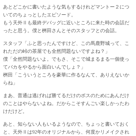
あとどこかに書いたような気もするけれどマントー２につ
いてのちょっとしたエピソード。
もう天外Ⅱも最終デバッグに近いところに来た時の会話だ
ったと思う。僕と桝田さんとそのスタッフとの会話。
スタッフ「ふと思ったんですけど、この馬鹿野城って、こ
れただの峠の茶屋でも全然問題ないですよね？」
僕「全然問題ないよ。でもさ、そこで城まるまる一個使っ
てバカをやるから面白いんでしょ？」
桝田「こういうところを豪華に作るなんて、ありえないか
らね」
まあ、普通は逃げれば勝てるだけのボスのためにあんだけ
のことはやらないよね。だからこそすんごい楽しかったわ
けだけど。
あと、知らない人もいるようなので、ちょっと書いておく
と、天外Ⅱは92年のオリジナルから、何度かリメイクされ