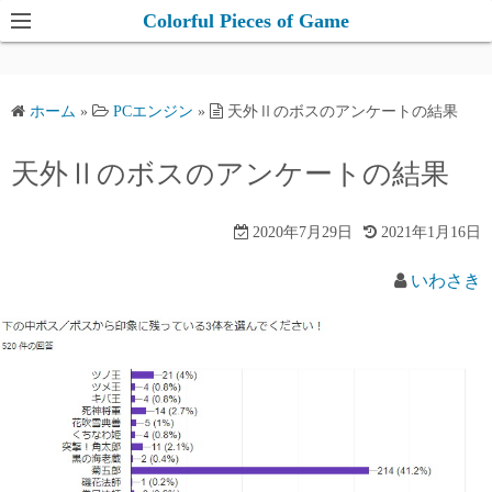
コ
Colorful Pieces of Game
ン
テ
ン
ホーム
»
PCエンジン
»
天外Ⅱのボスのアンケートの結果
ツ
へ
天外Ⅱのボスのアンケートの結果
ス
キ
2020年7月29日
2021年1月16日
ッ
プ
いわさき