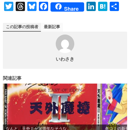
T
T
Bl
Fa
Li
H
共
Share
wi
hr
ue
ce
nk
at
有
tte
ea
sk
bo
ed
en
この記事の投稿者
最新記事
r
ds
y
ok
In
a
いわさき
関連記事
なんと、天外Ⅱが30周年なそうな…
冬コミの新刊