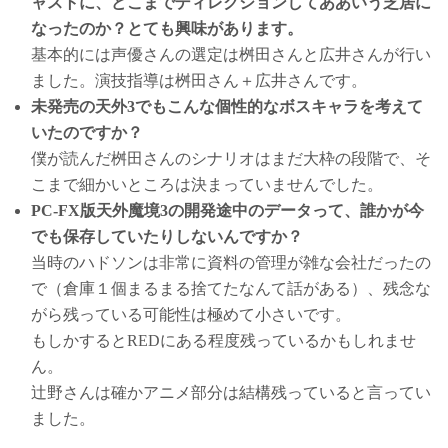
ャストに、どこまでディレクションしてああいう芝居に
なったのか？とても興味があります。
基本的には声優さんの選定は桝田さんと広井さんが行い
ました。演技指導は桝田さん＋広井さんです。
未発売の天外3でもこんな個性的なボスキャラを考えて
いたのですか？
僕が読んだ桝田さんのシナリオはまだ大枠の段階で、そ
こまで細かいところは決まっていませんでした。
PC-FX版天外魔境3の開発途中のデータって、誰かが今
でも保存していたりしないんですか？
当時のハドソンは非常に資料の管理が雑な会社だったの
で（倉庫１個まるまる捨てたなんて話がある）、残念な
がら残っている可能性は極めて小さいです。
もしかするとREDにある程度残っているかもしれませ
ん。
辻野さんは確かアニメ部分は結構残っていると言ってい
ました。