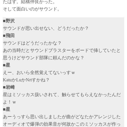
たはず。結構仲良かった。
そして面白いのがサウンド。
■野沢
サウンドが思い出せない、どうだったか？
■飛田
サウンドはどうだったかな？
あの当時だとサウンドブラスターをボードで挿していたと
思うけどサウンド部隊に頼んだのかな？
■星
えー、おいら全然覚えてないっすｗ
KatuかLuかNrtすかね？
■岩崎
星はミソッカス扱いされて、触らせてもらえなかったんだ
よ！ｗ
■星
あーうっすら思い出しましたが曲がどなたかアレンジした
オーディオで爆弾の効果音が何故かこのミソッカスが作っ