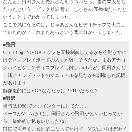
なんと、飛田さんと野沢さんをつついたら、当の本人たち
だったという、ビックリ展開で、しかもAT互換機だったと
いうことまでわかってしまった。
ここで気になるのは、じゃあどんなビデオチップで出力し
ていたのか？これまたあっという間に分かってしまった。
■飛田
Cirrus LogicのVGAチップを直接制御してるから今動かすに
はディスプレイボードの入手が難しそうだな。まあアナロ
グハイビジョンディスプレイも難しいけれど。岡田さんと
一緒にチップセットのマニュアルを見ながら調整した記憶
があります。
解像度的にはVGAなんだっけ？FHDだった？
■野沢
当時は1080iでノンインターにしてたよ。
ベースがVGAだけど、岡田さんや飛田が色々いじってか
ら、最終的に私もいじったね。
FHDでも無く、変則的になってたはず。VGAよりはデカイ