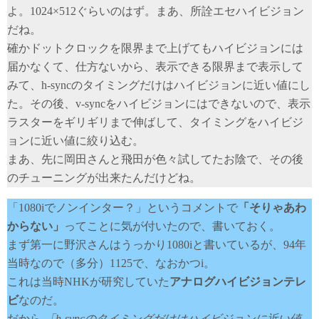
よ。1024×512ぐらいのはず。まあ、所詮エセハイビジョン
だね。
確かドットクロックを限界まで上げてもハイビジョンには
届かなくて、仕方ないから、表示できる限界まで表示して
みて、h-syncのタイミングだけはハイビジョンに近い値にし
た。その後、v-syncをハイビジョンにはできないので、表示
ラスターをギリギリまで伸ばして、タイミングをハイビジ
ョンに近い値に絞り込む。
まあ、先に岡田さんと飛田が色々試してたお陰で、その後
のチューニングが出来たんだけどね。
「1080iでノンインター？」というコメントで
「そりゃあわ
からない」
ってことに気が付いたので、書いておく。
まず第一に野沢さんはうっかり1080iと書いているが、94年
当時なので（多分）1125で、なおかつi。
これは当時NHKが研究していた
アナログハイビジョンテレ
ビ
なのだ。
だから
「h-syncのタイミングだけはハイビジョンに近い値