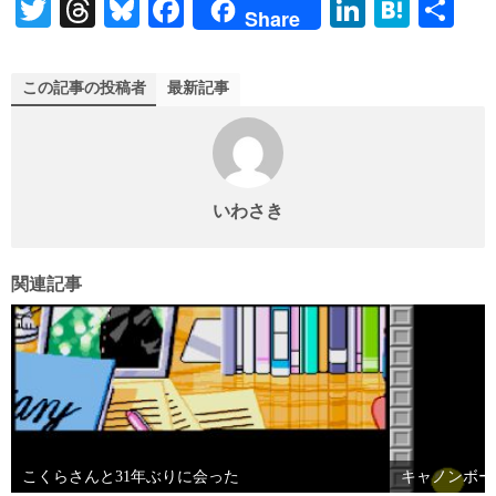
T
T
Bl
Fa
Li
H
共
Share
wi
hr
ue
ce
nk
at
有
tte
ea
sk
bo
ed
en
この記事の投稿者
最新記事
r
ds
y
ok
In
a
いわさき
関連記事
こくらさんと31年ぶりに会った
キャノンボー