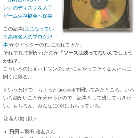
ン』のディスクを入手。
ゲーム保存協会へ保存
この記事(
元になってい
る高橋名人のブログ記
事
)がツイッターのTLに流れてきた。
それでTLで聞かれたのが
「ソースは残ってないんでしょう
かね？」
こういうのは元ハドソンのいかにもやってそうな人たちに
聞くに限る…
というわけで、ちょっとfacebookで聞いてみたところ、いろ
いろ細かいことが分かったので、記事として残しておきた
い。もちろん、みんなにOKはもらっている。
登場人物は以下
飛田
→飛田 雅宏さん