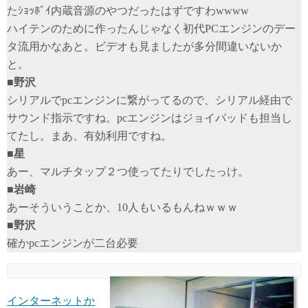
たｼｮｯﾎﾞｲ内蔵音源のやつだったはずですわwwww
ハイテンのために作ったんじゃなく初代PCエンジンのデー
タ流用かなあと。ビデオも見ましたが多分間違いないか
と。
■野沢
シリアルでpcエンジンに繋がってるので、シリアル経由で
サウンド指示ですね。pcエンジンはジョイパッドも担当し
てたし。まあ、有効利用ですね。
■星
あー、マルチタップ２つ使ってたりでしたっけ。
■岩崎
あーそういうことか、10人もいるもんねｗｗｗ
■野沢
確かpcエンジンが二台必要
インターネットか