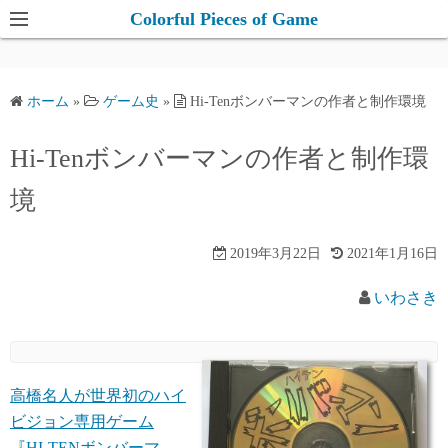
コ
Colorful Pieces of Game
ン
テ
ン
ホーム
»
ゲーム史
»
Hi-Tenボンバーマンの作者と制作環境
ツ
へ
Hi-Tenボンバーマンの作者と制作環
ス
キ
境
ッ
プ
2019年3月22日
2021年1月16日
いわさき
高橋名人が世界初のハイ
ビジョン専用ゲーム
『HI-TENボンバーマ