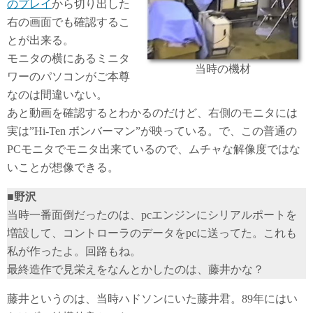
のプレイ
から切り出した
右の画面でも確認するこ
とが出来る。
モニタの横にあるミニタ
当時の機材
ワーのパソコンがご本尊
なのは間違いない。
あと動画を確認するとわかるのだけど、右側のモニタには
実は”Hi-Ten ボンバーマン”が映っている。で、この普通の
PCモニタでモニタ出来ているので、ムチャな解像度ではな
いことが想像できる。
■野沢
当時一番面倒だったのは、pcエンジンにシリアルポートを
増設して、コントローラのデータをpcに送ってた。これも
私が作ったよ。回路もね。
最終造作で見栄えをなんとかしたのは、藤井かな？
藤井というのは、当時ハドソンにいた藤井君。89年にはい