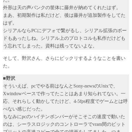
外形は天の声バンクの筐体に藤井が納めてくれたはず。
まあ、初期製作は私だけど、後は藤井が追加製作をしてた
はず。
シリアルならPCにデフォで繋がるし、シリアル拡張のボー
ドもあったしね。シリアル上のプロトコルも私作だけども
う忘れてしまった。資料は残ってないよな。
そして、野沢さん、さらにビックリするようなことを書い
た。
■野沢
そういえば、pcでやる前はなんとSony-newsのUnixで、
Xwindowベースで作ってたことはあまり知られてない。一
応、それらしく動かしてたけど、4-5fps程度でゲームとは呼
べない感じだった。
ちなみにpcのハイテンボンバーがそこそこの速度で動いた
のは、シーラスロジックのコントローラでvram間のビット
ブリットの高速コピーで全ての描画をしてました。つま