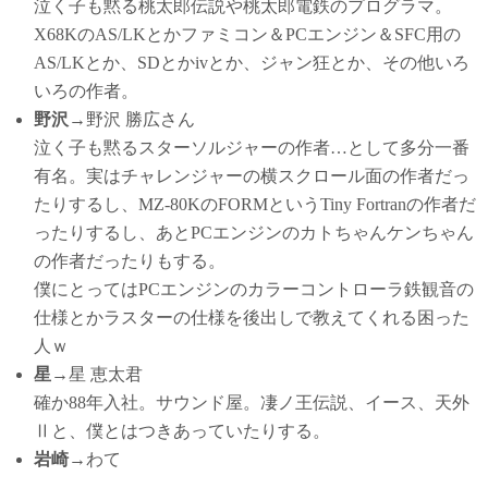
泣く子も黙る桃太郎伝説や桃太郎電鉄のプログラマ。
X68KのAS/LKとかファミコン＆PCエンジン＆SFC用の
AS/LKとか、SDとかivとか、ジャン狂とか、その他いろ
いろの作者。
野沢
→野沢 勝広さん
泣く子も黙るスターソルジャーの作者…として多分一番
有名。実はチャレンジャーの横スクロール面の作者だっ
たりするし、MZ-80KのFORMというTiny Fortranの作者だ
ったりするし、あとPCエンジンのカトちゃんケンちゃん
の作者だったりもする。
僕にとってはPCエンジンのカラーコントローラ鉄観音の
仕様とかラスターの仕様を後出しで教えてくれる困った
人ｗ
星
→星 恵太君
確か88年入社。サウンド屋。凄ノ王伝説、イース、天外
Ⅱと、僕とはつきあっていたりする。
岩崎
→わて