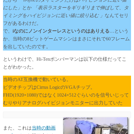
にした」
とか
「表示ラスターをギリギリまで伸ばして、タ
イミングをハイビジョンに近い値に絞り込む 」
なんてセリ
フがあるわけだ。
で、
iなのにノンインターレスというのはありえる
…という
か、当時の8ビットゲームマシンはまさにそれで60フレーム
を出していたのです。
というわけで、Hi-Tenボンバーマンは以下の仕様だってこ
とがわかった。
当時のAT互換機で動いている。
ビデオチップはCirrus LogicのVGAチップ。
FHD(1920×1080)ではなく1024×512ぐらいのを信号いじって
むりやりアナログハイビジョンモニターに出力していた
また、これは
当時の動画