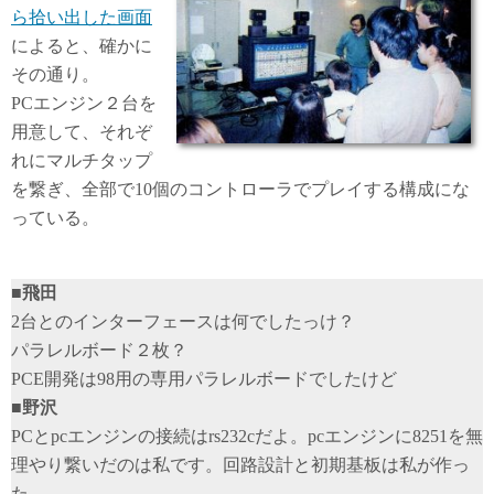
ら拾い出した画面
によると、確かに
その通り。
PCエンジン２台を
用意して、それぞ
れにマルチタップ
を繋ぎ、全部で10個のコントローラでプレイする構成にな
っている。
■飛田
2台とのインターフェースは何でしたっけ？
パラレルボード２枚？
PCE開発は98用の専用パラレルボードでしたけど
■野沢
PCとpcエンジンの接続はrs232cだよ。pcエンジンに8251を無
理やり繋いだのは私です。回路設計と初期基板は私が作っ
た。