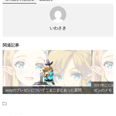
r
ds
y
ok
In
a
いわさき
関連記事
2011年にGAM
unityのプレゼンについてこまごまとあった質問
ゼンのメモ