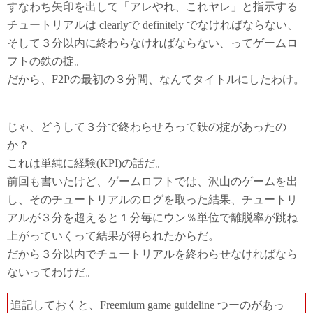
すなわち矢印を出して「アレやれ、これヤレ」と指示する
チュートリアルは clearlyで definitely でなければならない、
そして３分以内に終わらなければならない、ってゲームロ
フトの鉄の掟。
だから、F2Pの最初の３分間、なんてタイトルにしたわけ。
じゃ、どうして３分で終わらせろって鉄の掟があったの
か？
これは単純に経験(KPI)の話だ。
前回も書いたけど、ゲームロフトでは、沢山のゲームを出
し、そのチュートリアルのログを取った結果、チュートリ
アルが３分を超えると１分毎にウン％単位で離脱率が跳ね
上がっていくって結果が得られたからだ。
だから３分以内でチュートリアルを終わらせなければなら
ないってわけだ。
追記しておくと、Freemium game guideline つーのがあっ