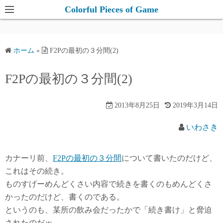
コ
Colorful Pieces of Game
ン
テ
ン
ホーム
»
F2Pの最初の３分間(2)
ツ
へ
F2Pの最初の３分間(2)
ス
キ
2013年8月25日
2019年3月14日
ッ
プ
いわさき
カナーリ前、
F2Pの最初の３分間
について書いたのだけど、
これはその続き。
ものすげーめんどくさい内容で続きを書くのもめんどくさ
かったのだけど、書くのである。
というのも、某所の飲み会だったかで「続き書け」と脅迫
されたのだｗ