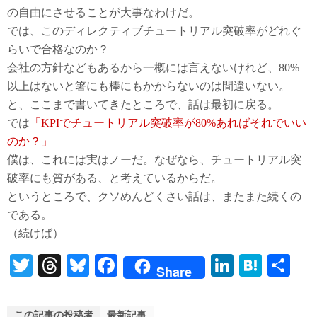
の自由にさせることが大事なわけだ。
では、このディレクティブチュートリアル突破率がどれぐ
らいで合格なのか？
会社の方針などもあるから一概には言えないけれど、80%
以上はないと箸にも棒にもかからないのは間違いない。
と、ここまで書いてきたところで、話は最初に戻る。
では
「KPIでチュートリアル突破率が80%あればそれでいい
のか？」
僕は、これには実はノーだ。なぜなら、チュートリアル突
破率にも質がある、と考えているからだ。
というところで、クソめんどくさい話は、またまた続くの
である。
（続けば）
T
T
Bl
Fa
Li
H
共
Share
wi
hr
ue
ce
nk
at
有
tte
ea
sk
bo
ed
en
この記事の投稿者
最新記事