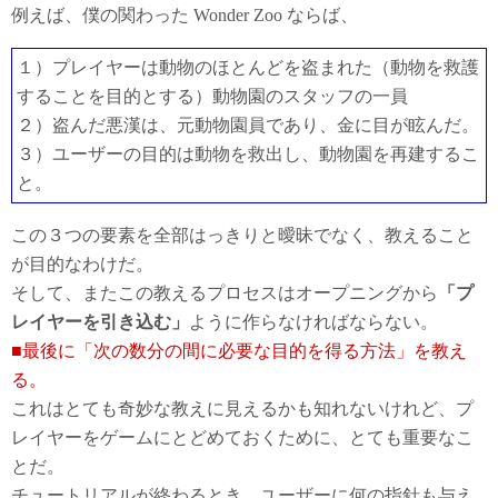
例えば、僕の関わった Wonder Zoo ならば、
１）プレイヤーは動物のほとんどを盗まれた（動物を救護
することを目的とする）動物園のスタッフの一員
２）盗んだ悪漢は、元動物園員であり、金に目が眩んだ。
３）ユーザーの目的は動物を救出し、動物園を再建するこ
と。
この３つの要素を全部はっきりと曖昧でなく、教えること
が目的なわけだ。
そして、またこの教えるプロセスはオープニングから
「プ
レイヤーを引き込む」
ように作らなければならない。
■最後に「次の数分の間に必要な目的を得る方法」を教え
る。
これはとても奇妙な教えに見えるかも知れないけれど、プ
レイヤーをゲームにとどめておくために、とても重要なこ
とだ。
チュートリアルが終わるとき、ユーザーに何の指針も与え