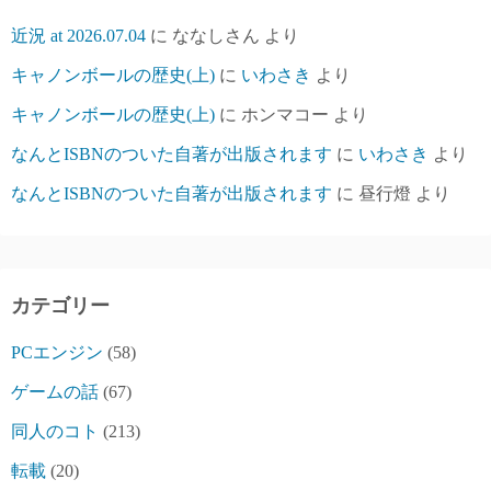
近況 at 2026.07.04
に
ななしさん
より
キャノンボールの歴史(上)
に
いわさき
より
キャノンボールの歴史(上)
に
ホンマコー
より
なんとISBNのついた自著が出版されます
に
いわさき
より
なんとISBNのついた自著が出版されます
に
昼行燈
より
カテゴリー
PCエンジン
(58)
ゲームの話
(67)
同人のコト
(213)
転載
(20)