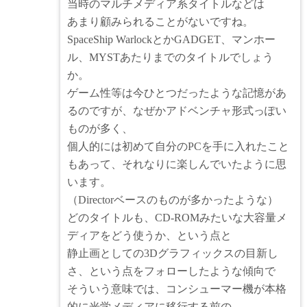
当時のマルチメディア系タイトルなどは
あまり顧みられることがないですね。
SpaceShip WarlockとかGADGET、マンホー
ル、MYSTあたりまでのタイトルでしょう
か。
ゲーム性等は今ひとつだったような記憶があ
るのですが、なぜかアドベンチャ形式っぽい
ものが多く、
個人的には初めて自分のPCを手に入れたこと
もあって、それなりに楽しんでいたように思
います。
（Directorベースのものが多かったような）
どのタイトルも、CD-ROMみたいな大容量メ
ディアをどう使うか、という点と
静止画としての3Dグラフィックスの目新し
さ、という点をフォローしたような傾向で
そういう意味では、コンシューマー機が本格
的に光学メディアに移行する前の