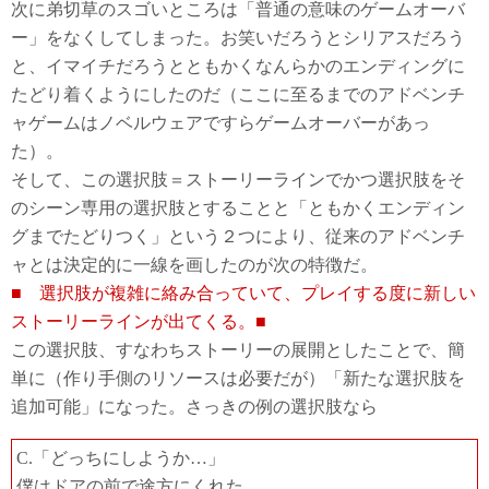
次に弟切草のスゴいところは「普通の意味のゲームオーバ
ー」をなくしてしまった。お笑いだろうとシリアスだろう
と、イマイチだろうとともかくなんらかのエンディングに
たどり着くようにしたのだ（ここに至るまでのアドベンチ
ャゲームはノベルウェアですらゲームオーバーがあっ
た）。
そして、この選択肢＝ストーリーラインでかつ選択肢をそ
のシーン専用の選択肢とすることと「ともかくエンディン
グまでたどりつく」という２つにより、従来のアドベンチ
ャとは決定的に一線を画したのが次の特徴だ。
■ 選択肢が複雑に絡み合っていて、プレイする度に新しい
ストーリーラインが出てくる。■
この選択肢、すなわちストーリーの展開としたことで、簡
単に（作り手側のリソースは必要だが）「新たな選択肢を
追加可能」になった。さっきの例の選択肢なら
C.「どっちにしようか…」
僕はドアの前で途方にくれた。