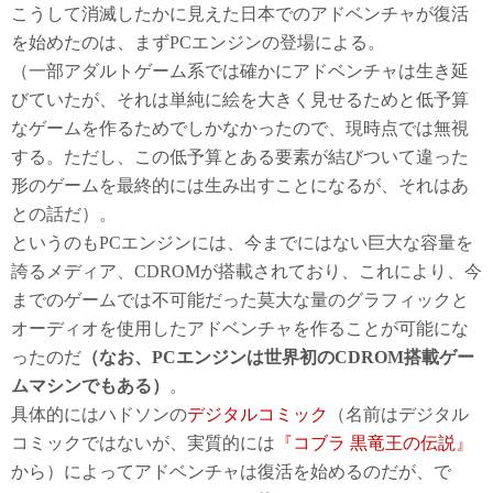
こうして消滅したかに見えた日本でのアドベンチャが復活
を始めたのは、まずPCエンジンの登場による。
（一部アダルトゲーム系では確かにアドベンチャは生き延
びていたが、それは単純に絵を大きく見せるためと低予算
なゲームを作るためでしかなかったので、現時点では無視
する。ただし、この低予算とある要素が結びついて違った
形のゲームを最終的には生み出すことになるが、それはあ
との話だ）。
というのもPCエンジンには、今までにはない巨大な容量を
誇るメディア、CDROMが搭載されており、これにより、今
までのゲームでは不可能だった莫大な量のグラフィックと
オーディオを使用したアドベンチャを作ることが可能にな
ったのだ
（なお、PCエンジンは世界初のCDROM搭載ゲー
ムマシンでもある）
。
具体的にはハドソンの
デジタルコミック
（名前はデジタル
コミックではないが、実質的には
『コブラ 黒竜王の伝説』
から）によってアドベンチャは復活を始めるのだが、で