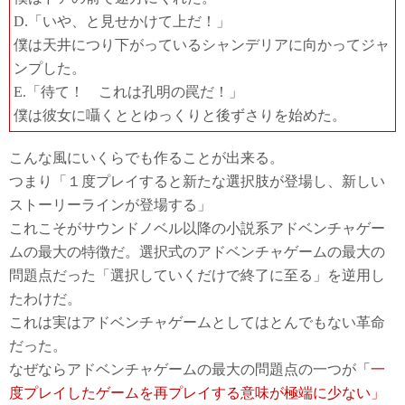
D.「いや、と見せかけて上だ！」
僕は天井につり下がっているシャンデリアに向かってジャ
ンプした。
E.「待て！ これは孔明の罠だ！」
僕は彼女に囁くととゆっくりと後ずさりを始めた。
こんな風にいくらでも作ることが出来る。
つまり「１度プレイすると新たな選択肢が登場し、新しい
ストーリーラインが登場する」
これこそがサウンドノベル以降の小説系アドベンチャゲー
ムの最大の特徴だ。選択式のアドベンチャゲームの最大の
問題点だった「選択していくだけで終了に至る」を逆用し
たわけだ。
これは実はアドベンチャゲームとしてはとんでもない革命
だった。
なぜならアドベンチャゲームの最大の問題点の一つが
「一
度プレイしたゲームを再プレイする意味が極端に少ない」