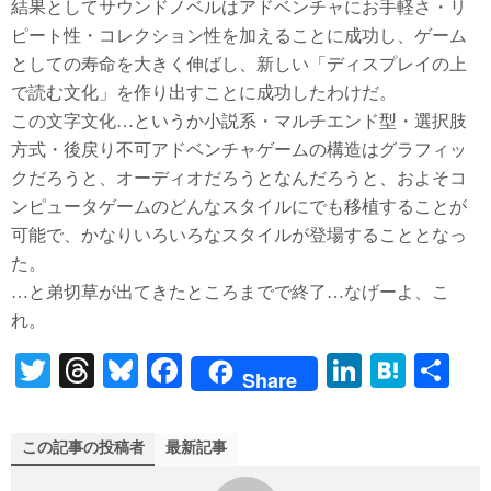
結果としてサウンドノベルはアドベンチャにお手軽さ・リ
ピート性・コレクション性を加えることに成功し、ゲーム
としての寿命を大きく伸ばし、新しい「ディスプレイの上
で読む文化」を作り出すことに成功したわけだ。
この文字文化…というか小説系・マルチエンド型・選択肢
方式・後戻り不可アドベンチャゲームの構造はグラフィッ
クだろうと、オーディオだろうとなんだろうと、およそコ
ンピュータゲームのどんなスタイルにでも移植することが
可能で、かなりいろいろなスタイルが登場することとなっ
た。
…と弟切草が出てきたところまでで終了…なげーよ、こ
れ。
T
T
Bl
Fa
Li
H
共
Share
wi
hr
ue
ce
nk
at
有
tte
ea
sk
bo
ed
en
この記事の投稿者
最新記事
r
ds
y
ok
In
a