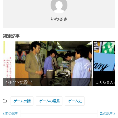
いわさき
関連記事
ハドソン伝説0.2
こくらさんと
ゲームの話
ゲームの理屈
ゲーム史
前の記事
次の記事