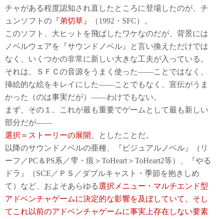
チャがある程度認知され直したところに登場したのが、チ
ュンソフトの
『弟切草』
（1992・SFC）。
このソフト、大ヒットを飛ばしたワケなのだが、背景には
ノベルウェアを『サウンドノベル』と言い換えただけでは
なく、いくつかの非常に新しい大きな工夫が入っている。
それは、ＳＦＣの音源をうまく使った――ことではなく、
挿絵的な絵をキレイにした――ことでもなく、宣伝がうま
かった（のは事実だが）――わけでもない。
まず、その１。これが最も重要でゲームとして最も新しい
部分だが――
選択＝ストーリーの展開
、としたことだ。
以降のサウンドノベルの亜種、『ビジュアルノベル』（リ
ーフ／PC＆PS系／雫・痕＞ToHeart＞ToHeart2等）、『やる
ドラ』（SCE／ＰＳ／ダブルキャスト・季節を抱きしめ
て）など、およそあらゆる
選択メニュー・マルチエンド型
アドベンチャゲームに決定的な影響を及ぼしていて、そし
てこれ以前のアドベンチャゲームに事実上存在しない要素