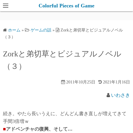
コ
Colorful Pieces of Game
ン
テ
ン
ホーム
»
ゲームの話
»
Zorkと弟切草とビジュアルノベル
ツ
（３）
へ
ス
Zorkと弟切草とビジュアルノベル
キ
（３）
ッ
プ
2011年10月25日
2021年1月16日
いわさき
続き。やたら長いうえに、どんどん書き直しが増えてきて
手間3倍増ｗ
■
アドベンチャの復興、そして…