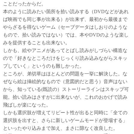
ことだったからだ。
本のように読みたい箇所を拾い読みする（DVDなどがあれ
ば映画でも同じ事が出来る）が出来ず、最初から最後まで
やらざるを得ないゲーム（セーブデータはしおりのような
もので、拾い読みではない）では、本やDVDのような楽し
みを提供することも出来ない。
しかも、絵やアニメがあってとばし読みがしづらい構造な
ので「好きなところだけをじっくり読み込みながらスキッ
プしていく」というのも難しかった。
ところが、弟切草はほとんどの問題を一挙に解決した。な
ぜなら絵は挿絵的なもので（意図的だと思う）音声はない
から、知っている(既読の）ストーリーラインはスキップ可
能。拾い読みはさすがに出来ないが、これのおかげで読み
飛ばしが楽になった。
しかも選択肢が増えてリピート性が出ると同時に「全ての
選択肢を出すと、さらに新しいゲームモードが登場する」
といったやり込みまで加え、まさに隙なく改良した。