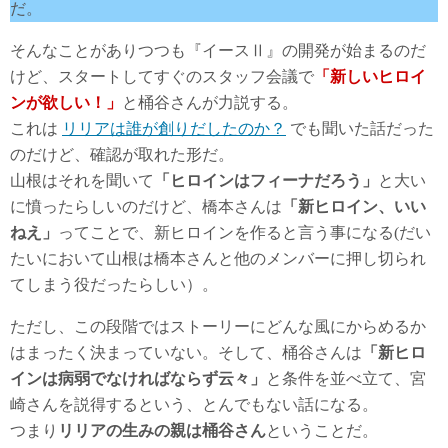
だ。
そんなことがありつつも『イースⅡ』の開発が始まるのだ
けど、スタートしてすぐのスタッフ会議で
「新しいヒロイ
ンが欲しい！」
と桶谷さんが力説する。
これは
リリアは誰が創りだしたのか？
でも聞いた話だった
のだけど、確認が取れた形だ。
山根はそれを聞いて
「ヒロインはフィーナだろう」
と大い
に憤ったらしいのだけど、橋本さんは
「新ヒロイン、いい
ねえ」
ってことで、新ヒロインを作ると言う事になる(だい
たいにおいて山根は橋本さんと他のメンバーに押し切られ
てしまう役だったらしい）。
ただし、この段階ではストーリーにどんな風にからめるか
はまったく決まっていない。そして、桶谷さんは
「新ヒロ
インは病弱でなければならず云々」
と条件を並べ立て、宮
崎さんを説得するという、とんでもない話になる。
つまり
リリアの生みの親は桶谷さん
ということだ。