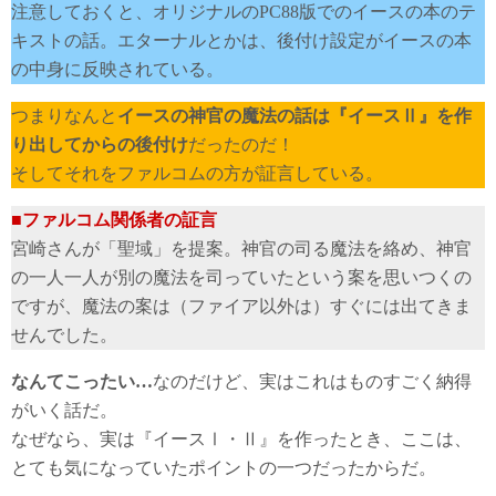
注意しておくと、オリジナルのPC88版でのイースの本のテ
キストの話。エターナルとかは、後付け設定がイースの本
の中身に反映されている。
つまりなんと
イースの神官の魔法の話は『イースⅡ』を作
り出してからの後付け
だったのだ！
そしてそれをファルコムの方が証言している。
■ファルコム関係者の証言
宮崎さんが「聖域」を提案。神官の司る魔法を絡め、神官
の一人一人が別の魔法を司っていたという案を思いつくの
ですが、魔法の案は（ファイア以外は）すぐには出てきま
せんでした。
なんてこったい…
なのだけど、実はこれはものすごく納得
がいく話だ。
なぜなら、実は『イースⅠ・Ⅱ』を作ったとき、ここは、
とても気になっていたポイントの一つだったからだ。