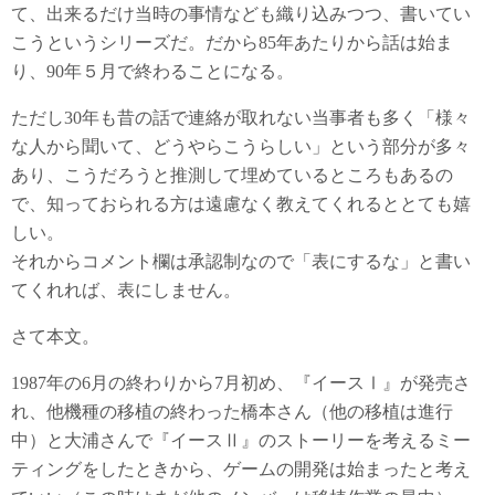
て、出来るだけ当時の事情なども織り込みつつ、書いてい
こうというシリーズだ。だから85年あたりから話は始ま
り、90年５月で終わることになる。
ただし30年も昔の話で連絡が取れない当事者も多く「様々
な人から聞いて、どうやらこうらしい」という部分が多々
あり、こうだろうと推測して埋めているところもあるの
で、知っておられる方は遠慮なく教えてくれるととても嬉
しい。
それからコメント欄は承認制なので「表にするな」と書い
てくれれば、表にしません。
さて本文。
1987年の6月の終わりから7月初め、『イースⅠ』が発売さ
れ、他機種の移植の終わった橋本さん（他の移植は進行
中）と大浦さんで『イースⅡ』のストーリーを考えるミー
ティングをしたときから、ゲームの開発は始まったと考え