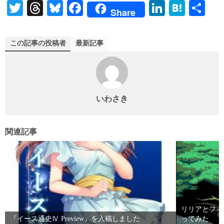
T
T
Bl
Fa
Li
H
共
Share
wi
hr
ue
ce
nk
at
有
tte
ea
sk
bo
ed
en
この記事の投稿者
最新記事
r
ds
y
ok
In
a
いわさき
関連記事
リリアとフィ
『イース通史Ⅳ Preview』を入稿しました
ってみた