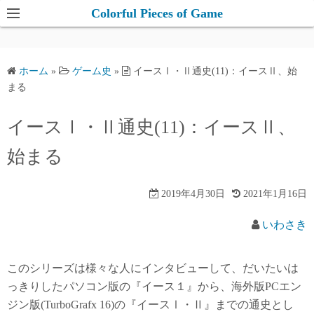
コ
Colorful Pieces of Game
ン
テ
ン
ホーム
»
ゲーム史
»
イースⅠ・Ⅱ通史(11)：イースⅡ、始
ツ
まる
へ
ス
イースⅠ・Ⅱ通史(11)：イースⅡ、
キ
始まる
ッ
プ
2019年4月30日
2021年1月16日
いわさき
このシリーズは様々な人にインタビューして、だいたいは
っきりしたパソコン版の『イース１』から、海外版PCエン
ジン版(TurboGrafx 16)の『イースⅠ・Ⅱ』までの通史とし