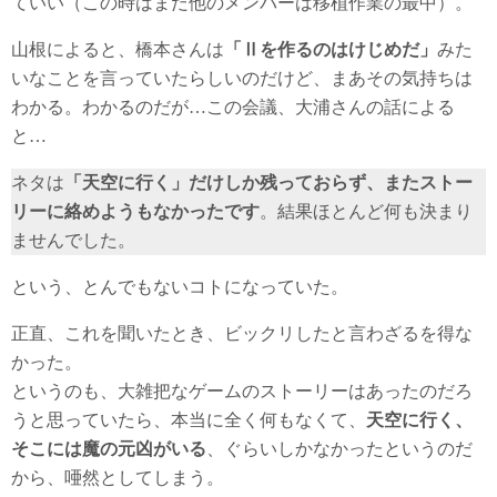
ていい（この時はまだ他のメンバーは移植作業の最中）。
山根によると、橋本さんは
「Ⅱを作るのはけじめだ」
みた
いなことを言っていたらしいのだけど、まあその気持ちは
わかる。わかるのだが…この会議、大浦さんの話による
と…
ネタは
「天空に行く」だけしか残っておらず、またストー
リーに絡めようもなかったです
。結果ほとんど何も決まり
ませんでした。
という、とんでもないコトになっていた。
正直、これを聞いたとき、ビックリしたと言わざるを得な
かった。
というのも、大雑把なゲームのストーリーはあったのだろ
うと思っていたら、本当に全く何もなくて、
天空に行く、
そこには魔の元凶がいる
、ぐらいしかなかったというのだ
から、唖然としてしまう。