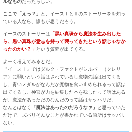
ルなもの
だったらしい。
ここで
「えっ？」
と、イースⅠとⅡのストーリーをを知っ
ている人なら、誰もが思うだろう。
イースのストーリーは
「黒い真珠から魔法を生み出した
ら、黒い真珠が意志を持って襲ってきたという話じゃなか
ったのかい？」
という質問が出てくる。
よーく考えてみるとだ。
『イースⅠ』ではダルク・ファクトがシルバー（クレリ
ア）に弱いという話はされているし魔物の話は出てくる
し、青いメダルがなんだか魔物を食い止められるって話は
出てくるし、神官が力を結集した本を残したって話はある
が、魔法があっただのなんだのって話はサッパリだ。
なんとはなく
「魔法はあったのだろうなァ」
と思っていた
だけで、ズバリそんなことが書かれている箇所はサッパリ
ない。