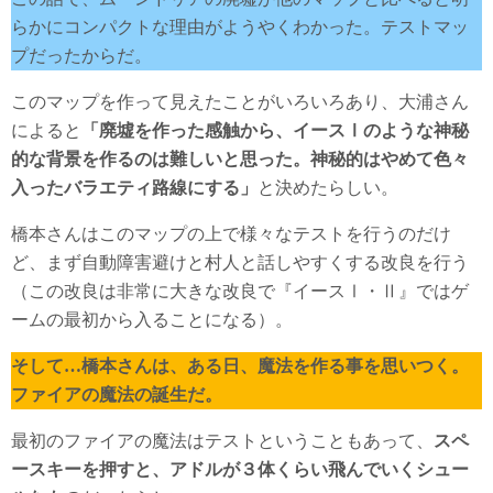
らかにコンパクトな理由がようやくわかった。テストマッ
プだったからだ。
このマップを作って見えたことがいろいろあり、大浦さん
によると
「廃墟を作った感触から、イースⅠのような神秘
的な背景を作るのは難しいと思った。神秘的はやめて色々
入ったバラエティ路線にする」
と決めたらしい。
橋本さんはこのマップの上で様々なテストを行うのだけ
ど、まず自動障害避けと村人と話しやすくする改良を行う
（この改良は非常に大きな改良で『イースⅠ・Ⅱ』ではゲ
ームの最初から入ることになる）。
そして…橋本さんは、ある日、魔法を作る事を思いつく。
ファイアの魔法の誕生だ。
最初のファイアの魔法はテストということもあって、
スペ
ースキーを押すと、アドルが３体くらい飛んでいくシュー