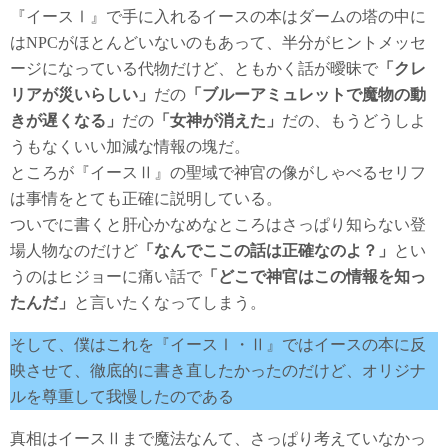
『イースⅠ』で手に入れるイースの本はダームの塔の中に
はNPCがほとんどいないのもあって、半分がヒントメッセ
ージになっている代物だけど、ともかく話が曖昧で
「クレ
リアが災いらしい」
だの
「ブルーアミュレットで魔物の動
きが遅くなる」
だの
「女神が消えた」
だの、もうどうしよ
うもなくいい加減な情報の塊だ。
ところが『イースⅡ』の聖域で神官の像がしゃべるセリフ
は事情をとても正確に説明している。
ついでに書くと肝心かなめなところはさっぱり知らない登
場人物なのだけど
「なんでここの話は正確なのよ？」
とい
うのはヒジョーに痛い話で
「どこで神官はこの情報を知っ
たんだ」
と言いたくなってしまう。
そして、僕はこれを『イースⅠ・Ⅱ』ではイースの本に反
映させて、徹底的に書き直したかったのだけど、オリジナ
ルを尊重して我慢したのである
真相はイースⅡまで魔法なんて、さっぱり考えていなかっ