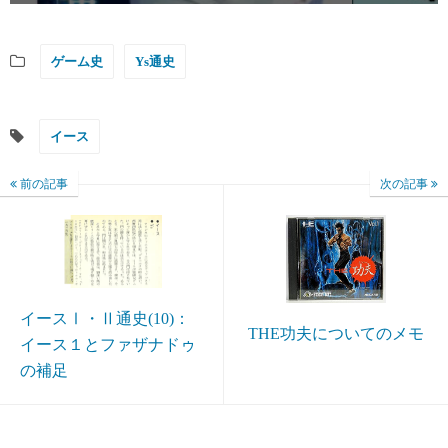
ゲーム史
Ys通史
イース
前の記事
次の記事
イースⅠ・Ⅱ通史(10)：
THE功夫についてのメモ
イース１とファザナドゥ
の補足