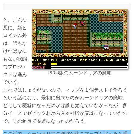
と、こんな
風に、新ヒ
ロイン以外
は、話もな
ければなに
もない状態
でプロジェ
PC88版のムーンドリアの廃墟
クトは進ん
でいく。
これではしょうがないので、マップを１個テストで作ろう
という話になり、最初に出来たのがムーンドリアの廃墟。
どうして廃墟になったのかは誰も覚えていなかったが、多
分イースでゼピック村から入る神殿が廃墟になっていたの
で、その延長で廃墟になったのだろう。
この話で、ムーンドリアの廃墟が他のマップと比べると明