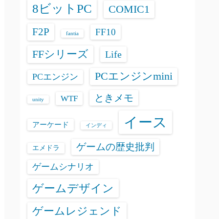
8ビットPC
COMIC1
F2P
FF10
fantia
FFシリーズ
Life
PCエンジンmini
PCエンジン
ときメモ
WTF
unity
イース
アーケード
インディ
ゲームの歴史批判
エメドラ
ゲームシナリオ
ゲームデザイン
ゲームレジェンド