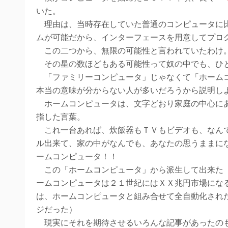
いた。
理由は、当時存在していた普通のコンピュータに比
ムが可能だから、インターフェースを用意してプロ
この二つから、無限の可能性と言われていたわけ
その星の数ほどもある可能性って奴の中でも、ひ
「ファミリーコンピュータ」じゃなくて「ホームコ
本当の意味が分からない人が多いだろうから説明し
ホームコンピュータは、文字どおり家庭の中心に
指した言葉。
これ一台あれば、炊飯器もＴＶもビデオも、なんで
ル出来て、家の中がなんでも、あなたの思うままに
ームコンピュータ！！
この「ホームコンピュータ」から派生して出来た「
ームコンピュータは２１世紀にはＸＸ兆円市場にな
は、ホームコンピュータと組み合せて全自動化され
ジだった）
現実にそれを期待させるいろんな記事があったの