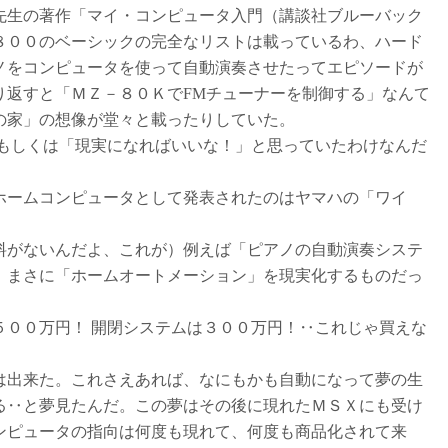
生の著作「マイ・コンピュータ入門（講談社ブルーバック
８００のベーシックの完全なリストは載っているわ、ハード
ノをコンピュータを使って自動演奏させたってエピソードが
り返すと「ＭＺ－８０ＫでFMチューナーを制御する」なんて
の家」の想像が堂々と載ったりしていた。
もしくは「現実になればいいな！」と思っていたわけなんだ
ームコンピュータとして発表されたのはヤマハの「ワイ
がないんだよ、これが）例えば「ピアノの自動演奏システ
、まさに「ホームオートメーション」を現実化するものだっ
００万円！ 開閉システムは３００万円！‥これじゃ買えな
出来た。これさえあれば、なにもかも自動になって夢の生
る‥と夢見たんだ。この夢はその後に現れたＭＳＸにも受け
ンピュータの指向は何度も現れて、何度も商品化されて来