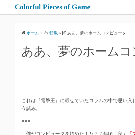
コ
Colorful Pieces of Game
ン
テ
ン
ホーム
»
転載
»
ああ、夢のホームコンピュータ
ツ
へ
ああ、夢のホームコ
ス
キ
ッ
プ
これは『電撃王』に載せていたコラムの中で思い入
う試み。
■■■
僕がコンピュータを始めた１９７７年頃、良く
「