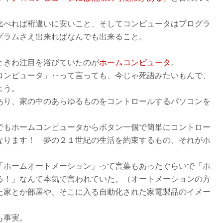
べれば桁違いに安いこと、そしてコンピュータはプログラ
グラムさえ出来ればなんでも出来ること。
。
ときわ注目を浴びていたのが
ホームコンピュータ
。
ンピュータ」‥って言っても、今じゃ死語みたいもんで、
よう。
あり、
家の中のあらゆるものをコントロールするパソコン
を
もホームコンピュータからボタン一個で簡単にコントロー
なります！ 夢の２１世紀の生活を約束するもの、それがホ
ホームオートメーション」って言葉もあったぐらいで「ホ
る！」なんて本気で言われていた。（オートメーションの方
た家とか部屋や、そこに入る自動化された家電製品のイメー
も事実。