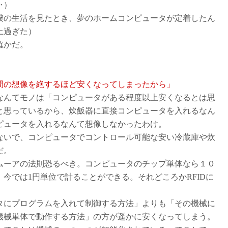
‥）
の生活を見たとき、夢のホームコンピュータが定着したん
上過ぎた
）
確かだ。
間の想像を絶するほど安くなってしまったから」
んてモノは「コンピュータがある程度以上安くなるとは思
と思っているから、炊飯器に直接コンピュータを入れるなん
ピュータを入れるなんて想像しなかったわけ。
いで、コンピュータでコントロール可能な安い冷蔵庫や炊
だ。
ーアの法則恐るべき。コンピュータのチップ単体なら１０
：今では1円単位で計ることができる。それどころかRFIDに
にプログラムを入れて制御する方法」よりも「その機械に
機械単体で動作する方法」の方が遥かに安くなってしまう。