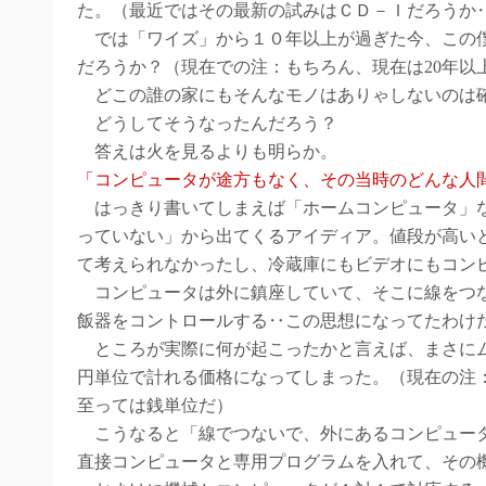
た。（最近ではその最新の試みはＣＤ－Ｉだろうか
では「ワイズ」から１０年以上が過ぎた今、この僕
だろうか？（
現在での注：もちろん、現在は20年以
どこの誰の家にもそんなモノはありゃしないのは
どうしてそうなったんだろう？
答えは火を見るよりも明らか。
「コンピュータが途方もなく、その当時のどんな人
はっきり書いてしまえば「ホームコンピュータ」な
っていない」から出てくるアイディア。値段が高い
て考えられなかったし、冷蔵庫にもビデオにもコン
コンピュータは外に鎮座していて、そこに線をつな
飯器をコントロールする‥この思想になってたわけ
ところが実際に何が起こったかと言えば、まさにム
円単位で計れる価格になってしまった。（
現在の注
至っては銭単位だ
）
こうなると「線でつないで、外にあるコンピュータ
直接コンピュータと専用プログラムを入れて、その