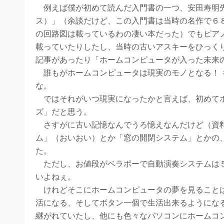
例えば僕が初めて読んだ入門書の一つ、安田寿明先
ス）」（余談だけど、この入門書は当時の名作で６
の回路図は載っているわの凄い本だった）でもピア
載っていたりしたし、当時の古いアスキーをひっく
記事があったり「ホームコンピュータが入った未来
誰もがホームコンピュータは現実のモノとなる！ 
な。
ではそれがいつ現実になったかと言えば、初めてホ
ズ」だと思う。
さすがに古い記憶なんでうろ憶えなんだけど（資料
ム」（おいおい）とか「窓の開閉システム」とかの
た。
ただし、お値段がベラボーで自動演奏システムは５
いよねぇ。
けれどそこにホームコンピュータの夢を見ることは
活になる、そしてボタン一個で生活出来るようにな
継がれていたし、他にも色々なパソコンにホームコ