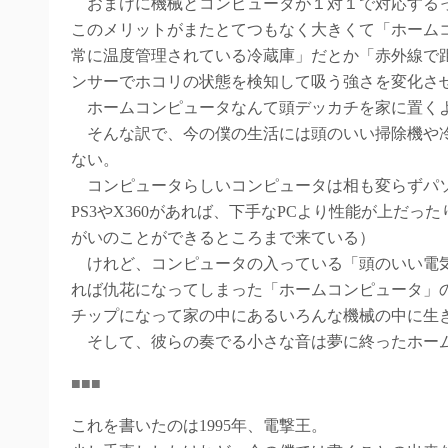
おまけに機械とコンピュータが１対１で対応するっ
このメリットがまたとてつもなく大きくて「ホーム
常に温度管理されている冷蔵庫」だとか「赤外線で
ンサーでホコリの状態を検知して吸う強さを変化さ
ホームコンピュータなんて頭デッカチを家に置くよ
そんな訳で、今の僕の生活には頭のいい掃除機や冷
ない。
コンピュータらしいコンピュータは相も変らずパ
PS3やX360があれば、下手なPCより性能が上だ
がいのことができるところまで来ている
）
けれど、コンピュータの入っている「頭のいい電気
れば仇花になってしまった「ホームコンピュータ」
チップになって家の中にあるいろんな機械の中に生
そして、彼らの奏でる小さな音は夢に終ったホー
■■■
これを書いたのは1995年、電撃王。