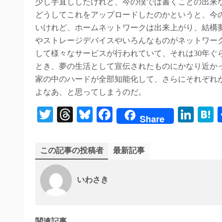
少し手直ししたけれど、今の僕では書くことの出来
どうしてこれをアップロードしたのかというと、今
いけれど、ホームネットワークは出来上がり、結構
やストレージデバイスやいろんなものがネットワー
して様々なサービスが行われていて、それは30年ぐ
とき、夢の生活として宣伝されたものにかなり近か
家の中のハードが全部知能化して、さらにそれぞれ
よなあ、と思ってしまうのだ。
T
T
Bl
Fa
Li
Share
wi
hr
ue
ce
nk
a
tte
ea
sk
bo
ed
e
この記事の投稿者
最新記事
r
ds
y
ok
In
a
いわさき
関連記事