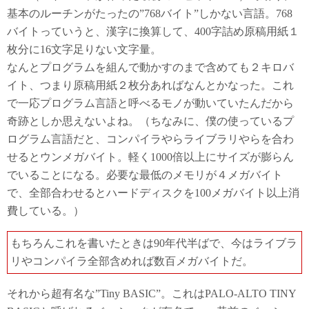
基本のルーチンがたったの”768バイト”しかない言語。768
バイトっていうと、漢字に換算して、400字詰め原稿用紙１
枚分に16文字足りない文字量。
なんとプログラムを組んで動かすのまで含めても２キロバ
イト、つまり原稿用紙２枚分あればなんとかなった。これ
で一応プログラム言語と呼べるモノが動いていたんだから
奇跡としか思えないよね。（ちなみに、僕の使っているプ
ログラム言語だと、コンパイラやらライブラリやらを合わ
せるとウンメガバイト。軽く1000倍以上にサイズが膨らん
でいることになる。必要な最低のメモリが４メガバイト
で、全部合わせるとハードディスクを100メガバイト以上消
費している。）
もちろんこれを書いたときは90年代半ばで、今はライブラ
リやコンパイラ全部含めれば数百メガバイトだ。
それから超有名な”Tiny BASIC”。これはPALO-ALTO TINY