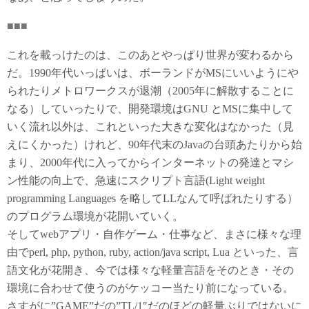
■■■
これを載っけたのは、このあとやっぱり世界が変わるから
だ。1990年代いっぱいは、ボーランドがMSにいいようにや
られたりメトロワークスが退潮（2005年に解散することに
なる）していったりで、開発環境はGNU とMSに集中して
いく流れ以外は、これといった大きな変化はなかった（見
えにくかった）けれど、90年代末のJavaの台頭あたりから始
まり、2000年代に入ってからインターネットの発達とマシ
ン性能の向上で、急速にスクリプト言語(Light weight
programming Languages を略してLLなんて呼ばれたりする）
のプログラム環境が花開いていく。
そしてwebアプリ・自作ゲーム・仕事など、まさに様々な理
由でperl, php, python, ruby, action/java script, Lua といった、言
語文化が花開き、今では様々な軽量言語をそのとき・その
環境に合わせて使うのがケッコー当たり前になっている。
さすがに”GAME”だの”TL/1″だのほどの軽量ぶりではないに