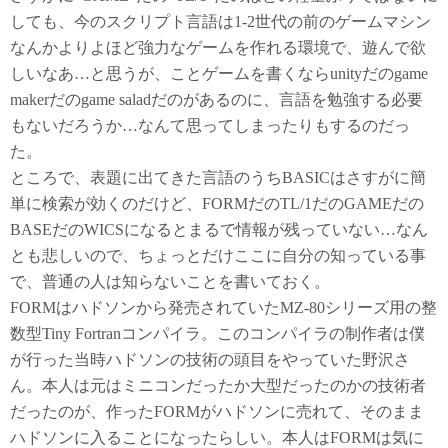
しても、今のスクリプト言語は1-2世代の前のゲームマシン
なんかよりよほど強力なゲームを作れる環境で、遊んで欲
しいなあ…と思うが、ことゲームを書くならunityだのgame
makerだのgame saladだのがあるのに、言語を勉強する必要
もないだろうか…なんて思ってしまったりもするのだっ
た。
ところで、表題に出てきた言語のうちBASICはさすがに簡
単に検索が効くのだけど、FORMだのTL/1だのGAMEだの
BASEだのWICSになるとまるで情報が残っていない…なん
とも悲しいので、ちょっとだけここに自分の知っている事
で、普通の人は知らないことを書いておく。
FORMはハドソンから発売されていたMZ-80シリーズ用の整
数型Tiny Fortranコンパイラ。このコンパイラの制作者は僕
が行った当時ハドソンの技術の頭目をやっていた野沢さ
ん。本人は元はミニコンだったか大型だったのかの技術者
だったのが、作ったFORMがハドソンに売れて、そのまま
ハドソンに入ることになったらしい。本人はFORMは気に