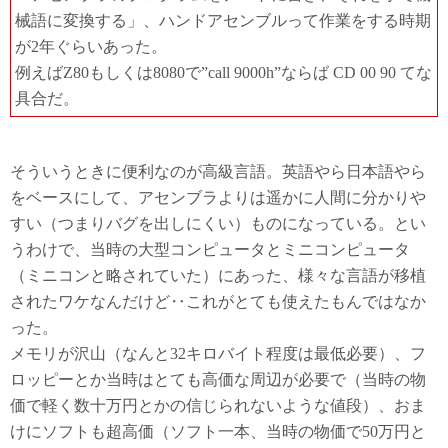
械語に変換する」、ハンドアセンブルって作業をする時期
が2年ぐらいあった。
例えばZ80もしくは8080で”call 9000h”ならば CD 00 90 てな
具合だ。
そういうときに便利なのが高級言語。英語やら日本語やら
をベースにして、アセンブラよりは遥かに人間に分かりや
すい（つまりバグを出しにくい）ものになっている。とい
うわけで、当時の大型コンピュータとミニコンピュータ
（ミニコンと略されていた）にあった、様々な言語が移植
されたワケなんだけど‥これがとても使えたもんではなか
った。
メモリが沢山（なんと32キロバイト程度は最低必要）、フ
ロッピーとか当時はとても高価な周辺が必要で（当時の物
価で軽く数十万円とかの信じられないような値段）、おま
けにソフトも超高価（ソフト一本、当時の物価で50万円と