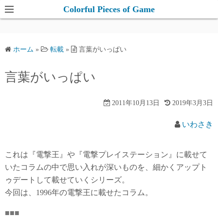
コ
Colorful Pieces of Game
ン
テ
ン
ホーム
»
転載
»
言葉がいっぱい
ツ
へ
言葉がいっぱい
ス
キ
2011年10月13日
2019年3月3日
ッ
プ
いわさき
これは『電撃王』や『電撃プレイステーション』に載せて
いたコラムの中で思い入れが深いものを、細かくアップト
ゥデートして載せていくシリーズ。
今回は、1996年の電撃王に載せたコラム。
■■■