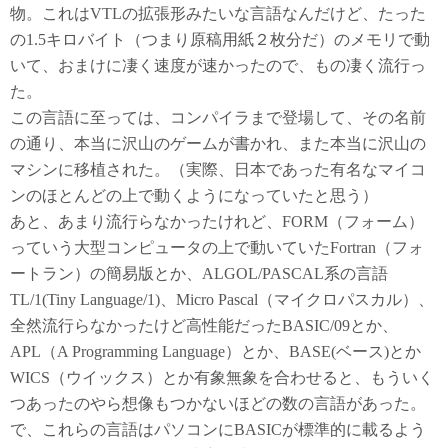
物。これはVTLの拡張形みたいな言語なんだけど、たった
の1.5キロバイト（つまり原稿用紙２枚分だ）のメモリで動
いて、おまけに凄く速度が速かったので、もの凄く流行っ
た。
この言語に至っては、コンパイラまで登場して、その名前
の通り、本当に沢山のゲームが書かれ、また本当に沢山の
マシンに移植された。（実際、日本であった有名なマイコ
ンのほとんどの上で動くようになっていたと思う）
あと、あまり流行らなかったけれど、FORM（フォーム）
っていう大型コンピュータの上で動いていたFortran（フォ
ートラン）の簡易版とか、ALGOL/PASCAL系の言語
TL/1(Tiny Language/1)、Micro Pascal（マイクロパスカル）、
全然流行らなかったけど高性能だったBASIC/09とか、
APL（A Programming Language）とか、BASE(ベース)とか
WICS（ウイックス）とか有象無象を合わせると、もういく
つあったのやら想像もつかないほどの数の言語があった。
で、これらの言語はパソコンにBASICが標準的に載るよう