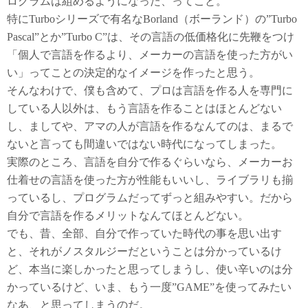
ログラムは組めるようになった、ってこと。
特にTurboシリーズで有名なBorland（ボーランド）の”Turbo
Pascal”とか”Turbo C”は、その言語の低価格化に先鞭をつけ
「個人で言語を作るより、メーカーの言語を使った方がい
い」ってことの決定的なイメージを作ったと思う。
そんなわけで、僕も含めて、プロは言語を作る人を専門に
している人以外は、もう言語を作ることはほとんどない
し、ましてや、アマの人が言語を作るなんてのは、まるで
ないと言っても間違いではない時代になってしまった。
実際のところ、言語を自分で作るぐらいなら、メーカーお
仕着せの言語を使った方が性能もいいし、ライブラリも揃
っているし、プログラムだってずっと組みやすい。だから
自分で言語を作るメリットなんてほとんどない。
でも、昔、全部、自分で作っていた時代の事を思い出す
と、それがノスタルジーだということは分かっているけ
ど、本当に楽しかったと思ってしまうし、使い辛いのは分
かっているけど、いま、もう一度”GAME”を使ってみたい
なあ、と思ってしまうのだ。