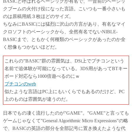
BASICと呼ばれるベーシックが有名で、一昔前のベーシッ
クブームの火付け役になった言語。こいつも一番小さいも
のは原稿用紙３枚ほどのサイズ。
ちなみにBASICには猛烈に沢山の方言があり、有名なマイ
クロソフトのベーシックから、全然有名でないNIBLE-
BASICまで、ともかく何種類のベーシックがあったのか全
く想像もつかないほどだ。
これらの”BASIC”群の雰囲気は、DSi上でプチコンという
名前で追体験が可能になっている。3DS用があってBTキー
ボード対応なら1000倍遊べるのにｗ
プチコンのweb
似たような言語はPC上にもいくらでもあるのだけど、PC
上のものは雰囲気が違うのだ。
日本でもの凄く流行したのが”GAME”。”GAME”と言っても
ゲームじゃなくて”General Algorithmic Micro Expressions”の略
で、BASICの英語の部分を全部記号に置き換えたような代