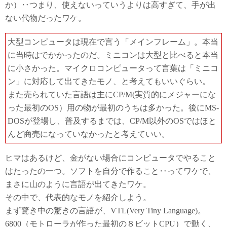
か）‥つまり、使えないっていうよりは高すぎて、手が出
ない代物だったワケ。
大型コンピュータは現在で言う「メインフレーム」。本当
に当時はでかかったのだ。ミニコンは大型と比べると本当
に小さかった。マイクロコンピュータって言葉は「ミニコ
ン」に対応して出てきたモノ、と考えてもいいぐらい。
また売られていた言語は主にCP/M(実質的にメジャーにな
った最初のOS）用の物が最初のうちは多かった。後にMS-
DOSが登場し、普及するまでは、CP/M以外のOSではほと
んど商売になっていなかったと考えていい。
ヒマはあるけど、金がない場合にコンピュータでやること
はたったの一つ。ソフトを自分で作ること‥ってワケで、
まさに山のように言語が出てきたワケ。
その中で、代表的なモノを紹介しよう。
まず驚き中の驚きの言語が、VTL(Very Tiny Language)。
6800（モトローラが作った最初の８ビットCPU）で動く、