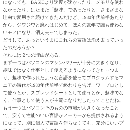
になっても、BASICより速度が速かったり、メモリを使わ
なかったり、はたまた「趣味」であったりと、さまざまな
理由で愛用され続けてきたんだけど、1980年代前半あたり
から、ジワジワと廃れはじめて、ほんの数年で誰も使わな
いモノになり、消え去ってしまった。
どうして、あっというまにこれらの言語は消え去っていっ
たのだろうか？
それには２つの理由がある。
まず一つはパソコンのマシンパワーが十分に大きくなり、
趣味ではなく仕事として使えるようになってきた‥つま
り、趣味で作られたような言語を使ってプログラムするマ
ニアの時代が1980年代前半で終わりを告げ、ワープロとし
て使うとか、スプレッドシートとして使うとか、趣味でな
く、仕事として使う人が主流になりだしたってことだね。
もう一つはパソコンそのものの市場が大きくなったこと
で、安くて性能のいい言語がメーカーから提供されるよう
になって、別に個人で言語を作らなくても、充分にいいプ