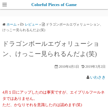
コ
Colorful Pieces of Game
ン
テ
ン
ホーム
»
レビュー
»
ドラゴンボールエヴォリューション、
ツ
けっこー見られるんだよ(笑)
へ
ス
ドラゴンボールエヴォリューショ
キ
ン、けっこー見られるんだよ(笑)
ッ
プ
2010年4月1日
2019年3月2日
いわさき
4月１日にアップしたのは事実ですが、エイプリルフールネ
タではありません。
ただ、かなりそれを意識したのは認めます(笑)