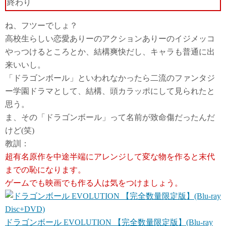
終わり
ね、フツーでしょ？
高校生らしい恋愛ありーのアクションありーのイジメッコ
やっつけるところとか、結構爽快だし、キャラも普通に出
来いいし。
「ドラゴンボール」といわれなかったら二流のファンタジ
ー学園ドラマとして、結構、頭カラッポにして見られたと
思う。
ま、その
「ドラゴンボール」って名前が致命傷だった
んだ
けど(笑)
教訓：
超有名原作を中途半端にアレンジして変な物を作ると末代
までの恥になります。
ゲームでも映画でも作る人は気をつけましょう。
ドラゴンボール EVOLUTION 【完全数量限定版】(Blu-ray