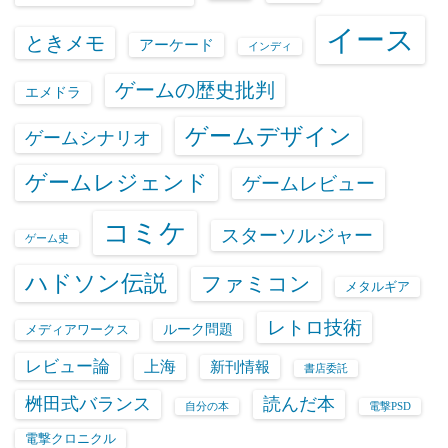
イース
ときメモ
アーケード
インディ
ゲームの歴史批判
エメドラ
ゲームデザイン
ゲームシナリオ
ゲームレジェンド
ゲームレビュー
コミケ
スターソルジャー
ゲーム史
ハドソン伝説
ファミコン
メタルギア
レトロ技術
ルーク問題
メディアワークス
レビュー論
上海
新刊情報
書店委託
桝田式バランス
読んだ本
自分の本
電撃PSD
電撃クロニクル