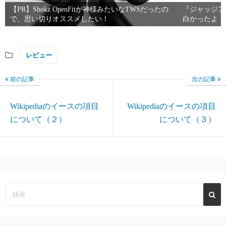
【PR】Shokz OpenFitが神様みたいなTWSだったの
『ジャッジア
で、思い切りオススメしたい！
白かったよ
レビュー
前の記事
次の記事
Wikipediaのイースの項目
Wikipediaのイースの項目
について（２）
について（３）