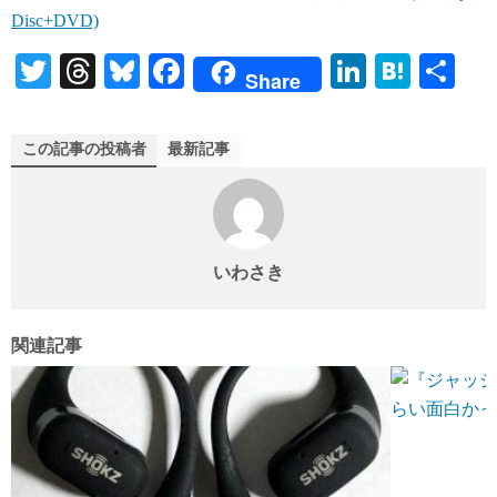
Disc+DVD)
T
T
Bl
Fa
Li
H
共
Share
wi
hr
ue
ce
nk
at
有
tte
ea
sk
bo
ed
en
この記事の投稿者
最新記事
r
ds
y
ok
In
a
いわさき
関連記事