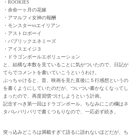
・ROOKIES
・余命一ヶ月の花嫁
・アマルフィ女神の報酬
・モンスターvsエイリアン
・アストロボーイ
・パブリックエネミーズ
・アイスエイジ３
・ドラゴンボールエボリューション
と、結構な本数を見ていることに気がついたので、日記が
てらでコメントを書いていこうというわけ。
ぶっちゃけると、昔、映画を見た直後に５行感想というの
を書くようにしていたのだが、ついつい書かなくなってし
まったので、再度習慣づけしようという計画。
記念すべき第一回はドラゴンボール。ちなみにこの欄はネ
タバレバリバリで書くつもりなので、一応必ず続き。
突っ込みどころは満載すぎて語るに語れないほどだが、ち