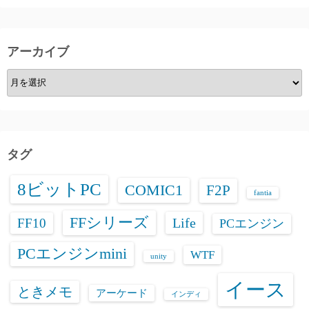
アーカイブ
ア
ー
カ
イ
ブ
タグ
8ビットPC
COMIC1
F2P
fantia
FFシリーズ
Life
FF10
PCエンジン
PCエンジンmini
WTF
unity
イース
ときメモ
アーケード
インディ