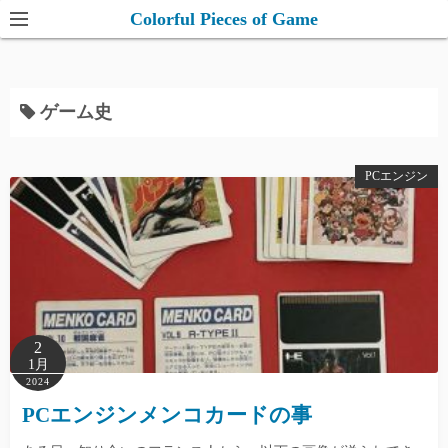
コ
Colorful Pieces of Game
ン
テ
ン
ゲーム史
ツ
へ
ス
PCエンジン
キ
ッ
プ
2
1月
2024
PCエンジンメンコカードの事