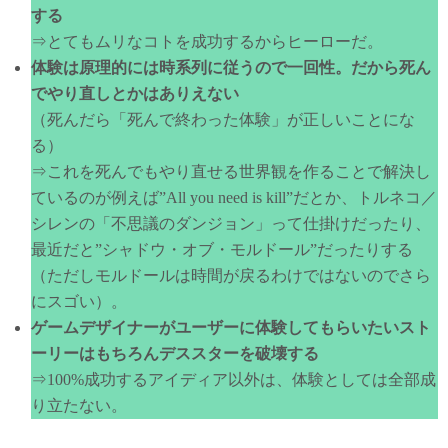
する
⇒とてもムリなコトを成功するからヒーローだ。
体験は原理的には時系列に従うので一回性。だから死ん
でやり直しとかはありえない
（死んだら「死んで終わった体験」が正しいことにな
る）
⇒これを死んでもやり直せる世界観を作ることで解決し
ているのが例えば”All you need is kill”だとか、トルネコ／
シレンの「不思議のダンジョン」って仕掛けだったり、
最近だと”シャドウ・オブ・モルドール”だったりする
（ただしモルドールは時間が戻るわけではないのでさら
にスゴい）。
ゲームデザイナーがユーザーに体験してもらいたいスト
ーリーはもちろんデススターを破壊する
⇒100%成功するアイディア以外は、体験としては全部成
り立たない。