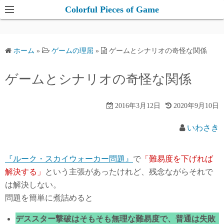
コ
Colorful Pieces of Game
ン
テ
ン
ホーム
»
ゲームの理屈
»
ゲームとシナリオの奇怪な関係
ツ
へ
ゲームとシナリオの奇怪な関係
ス
キ
2016年3月12日
2020年9月10日
ッ
プ
いわさき
『ルーク・スカイウォーカー問題』
で
「難易度を下げれば
解決する」
という主張があったけれど、残念ながらそれで
は解決しない。
問題を簡単に煮詰めると
デススター撃破はそもそも無理な難易度で、普通は失敗