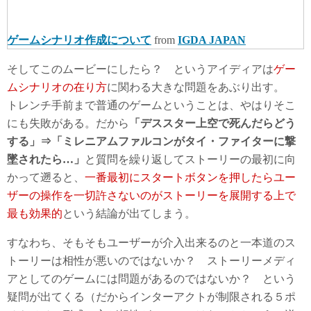
ゲームシナリオ作成について
from
IGDA JAPAN
そしてこのムービーにしたら？ というアイディアは
ゲー
ムシナリオの在り方
に関わる大きな問題をあぶり出す。
トレンチ手前まで普通のゲームということは、やはりそこ
にも失敗がある。だから
「デススター上空で死んだらどう
する」⇒「ミレニアムファルコンがタイ・ファイターに撃
墜されたら…」
と質問を繰り返してストーリーの最初に向
かって遡ると、
一番最初にスタートボタンを押したらユー
ザーの操作を一切許さないのがストーリーを展開する上で
最も効果的
という結論が出てしまう。
すなわち、そもそもユーザーが介入出来るのと一本道のス
トーリーは相性が悪いのではないか？ ストーリーメディ
アとしてのゲームには問題があるのではないか？ という
疑問が出てくる（だからインターアクトが制限される５ポ