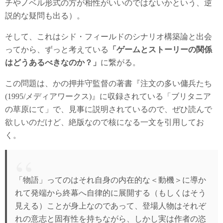
チやノベル形式の方が相性がいいのではないかという、逆
説的な疑問も出る）。
そして、これはシド・フィールドのシナリオ構築論と出会
ってから、ずっと考えている
「ゲームとストーリーの関係
はどうあるべきなのか？」
に繋がる。
この問題は、かの押井守監督の著書『注文の多い傭兵たち
(1995/メディアワークス)』に収録されている「ブリタニア
の草原にて」で、見事に説明されているので、ぜひ読んで
欲しいのだけど、絶版なので核になる一文を引用してお
く。
「物語」ってのはそれ自身の内在的な＜動機＞に導か
れて発端から終幕へ自律的に展開する（もしくはそう
見える）ことが身上なのであって、登場人物はそれぞ
れの意志と固有性を持ちながら、しかし実は作者の恣