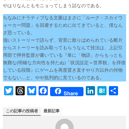
やはりなんともモニョってしまう話なのである。
ちなみにナラティブなる文脈はまさに「ルーク・スカイウ
ォーカー問題」を回避するために出てきていると、僕なん
ざ思っている。
強いストーリーで語らず、背景に散りばめられている断片
からストーリーを読み取ってもらうなんて技法は、上記引
用部で押井監督が書いている『単に「物語」からもっとも
無難な(明確な方向性を持たぬ)「状况設定＝世界観」を拝借
している段階』にゲームを再度置き直すやり方以外の何物
でもない…と、やや批判的に見ているのである。
T
T
Bl
Fa
Li
H
共
Share
wi
hr
ue
ce
nk
at
有
tte
ea
sk
bo
ed
en
この記事の投稿者
最新記事
r
ds
y
ok
In
a