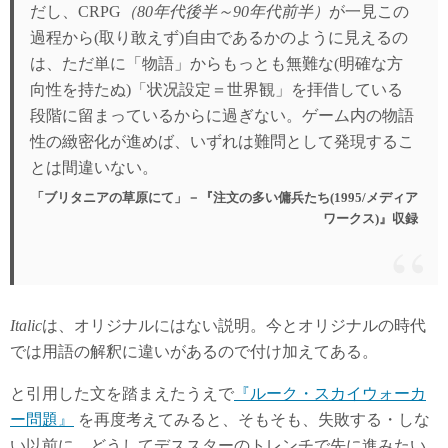
だし、CRPG
（80年代後半～90年代前半）
が一見この
過程から(取り敢えず)自由であるかのように見えるの
は、ただ単に「物語」からもっとも無難な(明確な方
向性を持たぬ)「状况設定＝世界観」を拝借している
段階に留まっているからに過ぎない。ゲーム内の物語
性の緻密化が進めば、いずれは難問として発現するこ
とは間違いない。
「ブリタニアの草原にて」－『注文の多い傭兵たち(1995/メディア
ワークス)』収録
Italic
は、オリジナルにはない説明。今とオリジナルの時代
では用語の解釈に違いがあるので付け加えてある。
と引用した文を踏まえたうえで
『ルーク・スカイウォーカ
ー問題』
を再度考えてみると、そもそも、失敗する・しな
い以前に、どうしてデススターのトレンチで先に進みたい