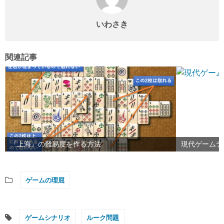
いわさき
関連記事
『上海』の難易度を作る方法
現代ゲームデ
ゲームの理屈
ゲームシナリオ
ルーク問題