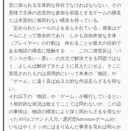
意に操られる主体的な存在でなければならない。その
意味で主体の恣意的な参加を前提とするゲームの構造
とは本質的に相容れない構造を持っている。
「定められたレールの上を走らされている」感覚はゲ
ームにとって致命的であり、しかも自由奔放な主体
（プレイヤー）の行動は、終わることが最大の目的で
ある物語の構造に抵触する － この二律背反は「バ
ランスが良い－悪い」の次元で解決できる問題ではな
く、よしんば解決できたように見えたにせよ、そこに
実現されたものは原理的にいって本来の「物語」や
「ゲーム」に遠く及ばぬヌエ的な作品足らざるを得な
い。
それ以下の「物語」や「ゲーム」が横行しているとい
う相対的な状况は敢えてここては問わないが、この辺
の事情は、物語の構造により深く関わらざるを得なか
ったAVG
(コマンド入力／選択型Adventureゲーム)
が、
いちはやくドッポにはまり込んだ事実を見れば明らか