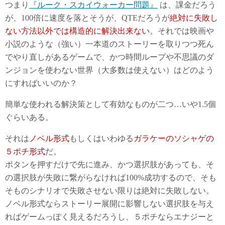
つまり
『ルーク・スカイウォーカー問題』
は、課金だろう
が、100倍に速度を落とそうが、QTEだろうが
絶対に失敗し
ない方法以外では構造的に解決出来ない
。それでは映画や
小説のような（強い）一本道のストーリーを取りつつ死ん
でやり直しがあるゲームで、かつ時間ループや不思議のダ
ンジョンを使わない世界（大多数は使えない）はどのよう
にすればいいのか？
簡単な使われる解決策として有効なものが二つ…いや1.5個
ぐらいある。
それは
ノベル形式
もしくはいわゆる
ガラケーのソシャゲの
５ポチ形式
だ。
ボタンを押すだけで先に進み、かつ選択肢があっても、そ
の選択肢が失敗に繋がらなければ100%成功するので、そも
そものシナリオで失敗させない限りは絶対に失敗しない。
ノベル形式ならストーリー展開に影響しない選択肢を与え
ればゲームっぽく見えるだろうし、５ポチならエナジーと