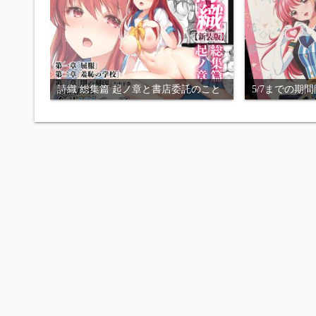
詩織 総集篇 起ノ章と書店委託のこと
5/7までの期