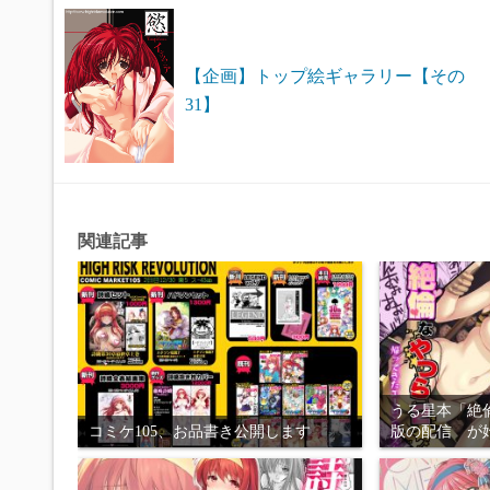
【企画】トップ絵ギャラリー【その
31】
関連記事
うる星本「絶
コミケ105、お品書き公開します
版の配信 が