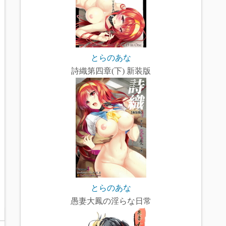
とらのあな
詩織第四章(下) 新装版
とらのあな
愚妻大鳳の淫らな日常