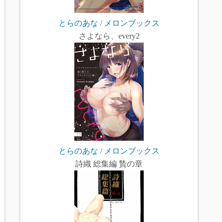
とらのあな
/
メロンブックス
さよなら、every2
とらのあな
/
メロンブックス
詩織 総集編 贄の章