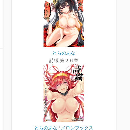
とらのあな
詩織 第２６章
とらのあな
/
メロンブックス