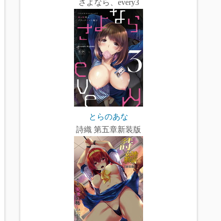
さよなら、every3
とらのあな
詩織 第五章新装版