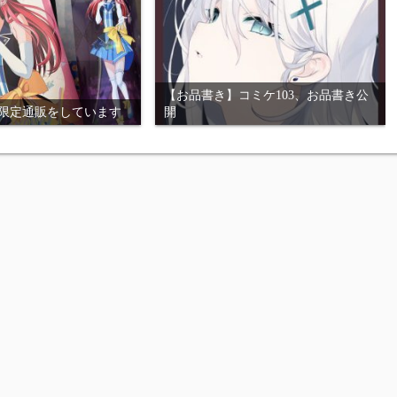
【お品書き】コミケ103、お品書き公
間限定通販をしています
開