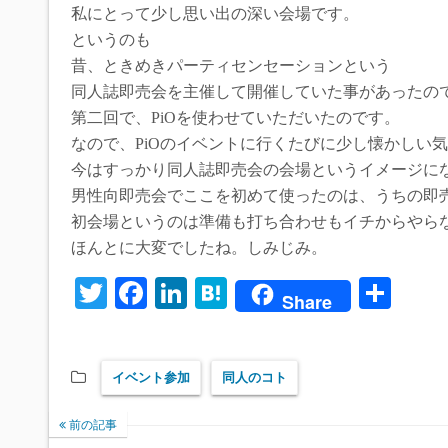
私にとって少し思い出の深い会場です。
というのも
昔、ときめきパーティセンセーションという
同人誌即売会を主催して開催していた事があったの
第二回で、PiOを使わせていただいたのです。
なので、PiOのイベントに行くたびに少し懐かしい
今はすっかり同人誌即売会の会場というイメージに
男性向即売会でここを初めて使ったのは、うちの即
初会場というのは準備も打ち合わせもイチからやら
ほんとに大変でしたね。しみじみ。
T
Fa
Li
H
共
Share
wi
ce
nk
at
有
tte
bo
ed
en
イベント参加
同人のコト
r
ok
In
a
前の記事