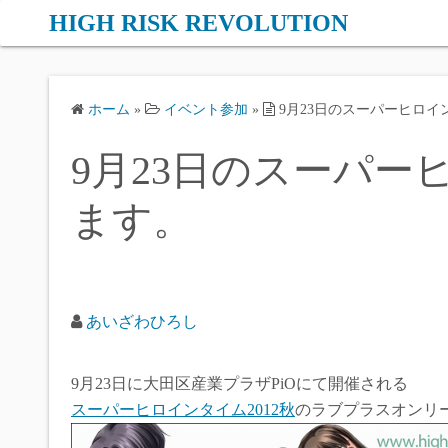
コ
HIGH RISK REVOLUTION
ン
テ
ン
ホーム
»
イベント参加
»
9月23日のスーパーヒロ
ツ
へ
9月23日のスーパ
ス
キ
ます。
ッ
プ
あいざわひろし
9月23日に大田区産業プラザPiOにて開催される
スーパーヒロインタイム2012秋
のラブプラスオンリ