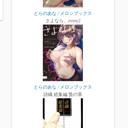
とらのあな
/
メロンブックス
さよなら、every2
とらのあな
/
メロンブックス
詩織 総集編 贄の章