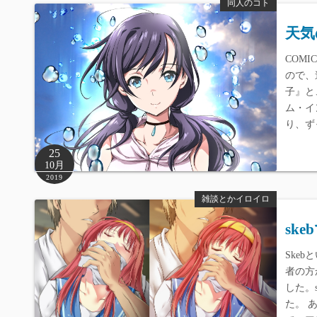
同人のコト
天気
COM
ので、
子』と
ム・イ
り、ず
25
10月
2019
雑談とかイロイロ
sk
Ske
者の方
した。
た。 