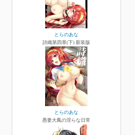
とらのあな
詩織第四章(下) 新装版
とらのあな
愚妻大鳳の淫らな日常