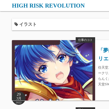
コ
HIGH RISK REVOLUTION
ン
テ
ン
イラスト
ツ
へ
仕事のコト
ス
キ
「夢
ッ
リエ
プ
任天堂
ークリ
らんくださ
天堂S
29
3月
2022