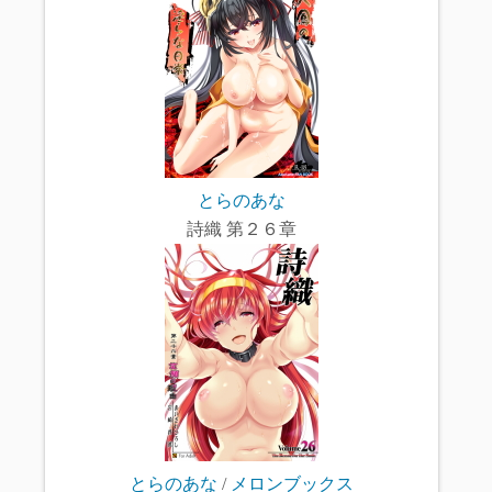
とらのあな
詩織 第２６章
とらのあな
/
メロンブックス