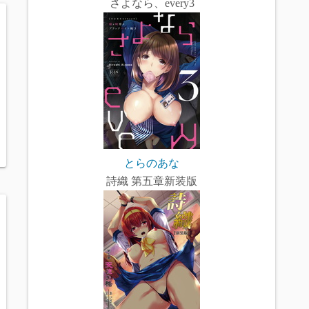
さよなら、every3
とらのあな
詩織 第五章新装版