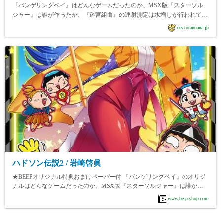
『バンゲリングベイ』はどんなゲームだったのか、MSX版『スターソル
ジャー』は誰が作ったか、『迷宮組曲』の連射測定は水増しが行われてい
たなどなど、ファミコン編を書いたところ、さらに思い出したスタッフか
ecs.toranoana.jp
ら
ハドソン伝説2 / 岩崎啓眞
★BEEPオリジナル特典おまけペーパー付 『バンゲリングベイ』のオリジ
ナルはどんなゲームだったのか、MSX版『スターソルジャー』は誰が作
ったのか、『迷宮組曲』の連射測定は水増しが行われていたが、それはど
www.beep-shop.com
ういう理由で誰がやったのか、高橋名人