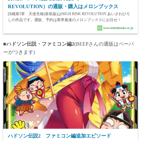
REVOLUTION）の通販・購入はメロンブックス
詩織第5章 天使失格(新装版)はHIGH RISK REVOLUTION あいざわひろ
しの作品です。通販、予約は業界最速のメロンブックスにお任せ！
www.melonbooks.co.jp
■ハドソン伝説・ファミコン編2
(BEEPさんの通販はペーパ
ーがつきます)
ハドソン伝説2 ファミコン編追加エピソード