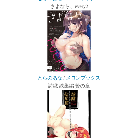
さよなら、every2
とらのあな
/
メロンブックス
詩織 総集編 贄の章