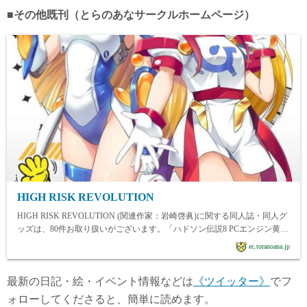
■その他既刊（とらのあなサークルホームページ）
HIGH RISK REVOLUTION
HIGH RISK REVOLUTION (関連作家：岩崎啓眞)に関する同人誌・同人グ
ッズは、80件お取り扱いがございます。「ハドソン伝説8 PCエンジン黄金
時代編」「詩織 最終章下巻 しあわせのカタチ SHINING」など「ハ
ec.toranoana.jp
ドソン伝説8 PCエンジン黄金時代編」「詩織 最終章下巻 しあわせのカ
タチ SHINING」など、レトロゲーム 恋愛シミュレーションに関する人
最新の日記・絵・イベント情報などは
《ツイッター》
でフ
気作品を多数揃えております。HIGH RISK REVOLUTION に関する同人
誌・同人グッズを探すならとらのあな通販にお任せください。
ォローしてくださると、簡単に読めます。