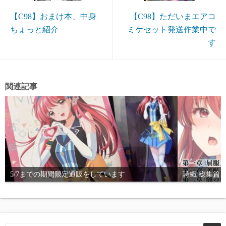
【C98】おまけ本、中身
【C98】ただいまエアコ
ちょっと紹介
ミケセット発送作業中で
す
関連記事
5/7までの期間限定通販をしています
詩織 総集篇