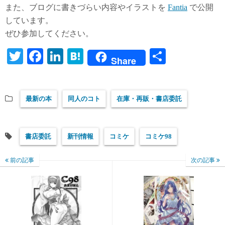
また、ブログに書きづらい内容やイラストを
Fantia
で公開
しています。
ぜひ参加してください。
T
Fa
Li
H
共
Share
wi
ce
nk
at
有
tte
bo
ed
en
最新の本
同人のコト
在庫・再販・書店委託
r
ok
In
a
書店委託
新刊情報
コミケ
コミケ98
前の記事
次の記事