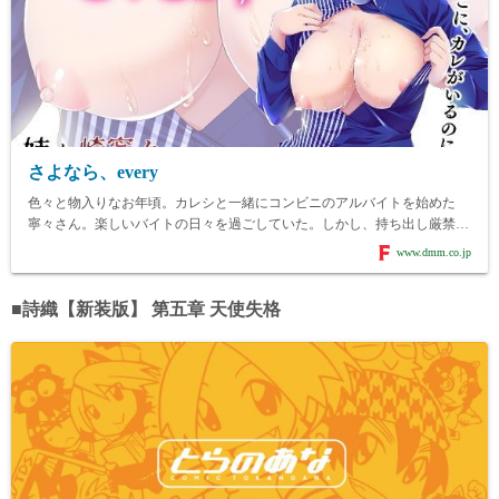
さよなら、every
色々と物入りなお年頃。カレシと一緒にコンビニのアルバイトを始めた
寧々さん。楽しいバイトの日々を過ごしていた。しかし、持ち出し厳禁の
制服を持ち帰ったことが店長にバレてしまう。学...
www.dmm.co.jp
■詩織【新装版】 第五章 天使失格