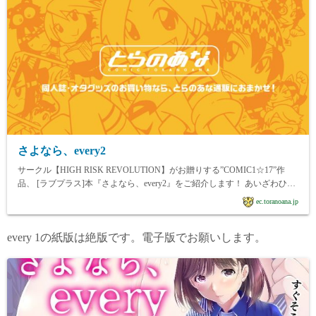
さよなら、every2
サークル【HIGH RISK REVOLUTION】がお贈りする”COMIC1☆17”作
品、 [ラブプラス]本『さよなら、every2』をご紹介します！ あいざわひろ
し先生の描く「さよなら、every
ec.toranoana.jp
every 1の紙版は絶版です。電子版でお願いします。