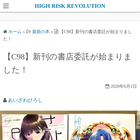
コ
HIGH RISK REVOLUTION
ン
テ
ン
ホーム
»
最新の本
»
【C98】新刊の書店委託が始まりまし
ツ
た！
へ
ス
【C98】新刊の書店委託が始まりま
キ
した！
ッ
プ
2020年6月1日
あいざわひろし