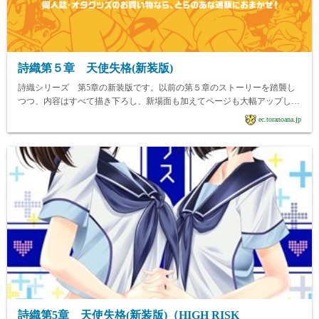
詩織第５章 天使失格(新装版)
詩織シリーズ 第5章の新装版です。以前の第５章のストーリーを踏襲し
つつ、内容はすべて描き下ろし、新場面も加えてページも大幅アップした
新作です。
ec.toranoana.jp
詩織第5章 天使失格(新装版)（HIGH RISK