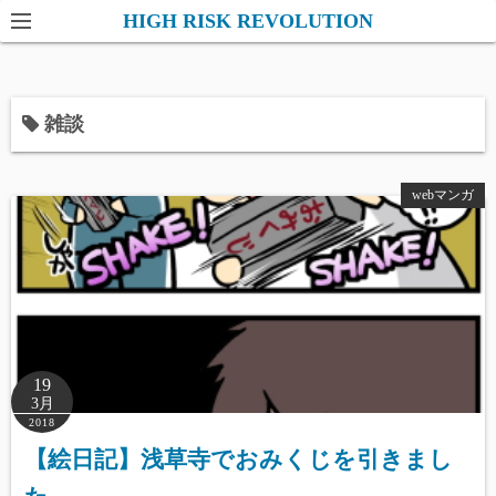
コ
HIGH RISK REVOLUTION
ン
テ
ン
雑談
ツ
へ
ス
webマンガ
キ
ッ
プ
19
3月
2018
【絵日記】浅草寺でおみくじを引きまし