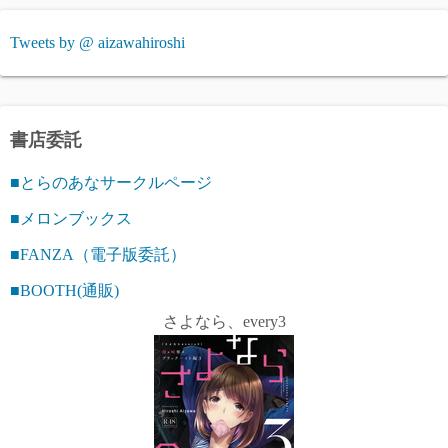
ジ
Tweets by @ aizawahiroshi
送
り
書店委託
■とらのあなサークルページ
■メロンブックス
■FANZA（電子版委託）
■BOOTH(通販)
さよなら、every3