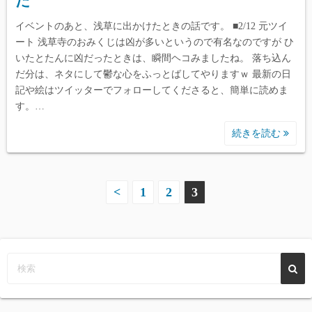
た
イベントのあと、浅草に出かけたときの話です。 ■2/12 元ツイ
ート 浅草寺のおみくじは凶が多いというので有名なのですが ひ
いたとたんに凶だったときは、瞬間ヘコみましたね。 落ち込ん
だ分は、ネタにして鬱な心をふっとばしてやりますｗ 最新の日
記や絵はツイッターでフォローしてくださると、簡単に読めま
す。…
続きを読む
投
<
1
2
3
稿
の
ペ
ー