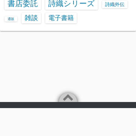
書店委託
詩織シリーズ
詩織外伝
雑談
電子書籍
通販
Powered by
WordPress
Theme by
Simple Days
あいざわひろしのwebページ
©1998
HIGH RISK REVOLUTION