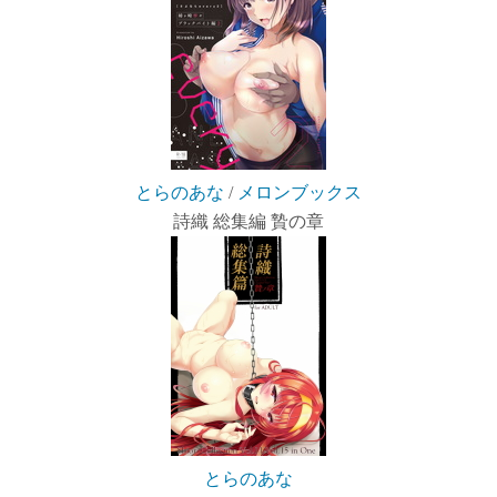
とらのあな
/
メロンブックス
詩織 総集編 贄の章
とらのあな