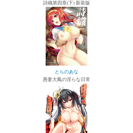
詩織第四章(下) 新装版
とらのあな
愚妻大鳳の淫らな日常