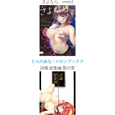
さよなら、every2
とらのあな
/
メロンブックス
詩織 総集編 贄の章