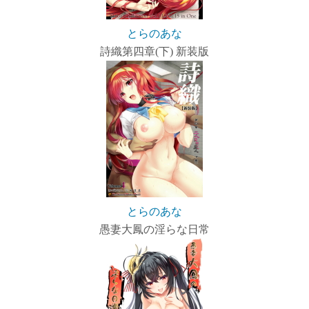
とらのあな
詩織第四章(下) 新装版
とらのあな
愚妻大鳳の淫らな日常