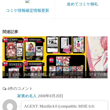
改めてコミケ御礼
コミケ情報確定情報更新
関連記事
コミケ105、お品書き公開します
5/7までの
4件のコメント
家褒め名人
2008年8月20日
AGENT: Mozilla/4.0 (compatible; MSIE 6.0;