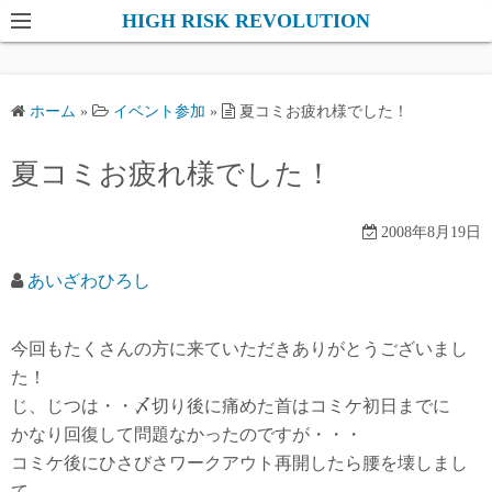
コ
HIGH RISK REVOLUTION
ン
テ
ン
ホーム
»
イベント参加
»
夏コミお疲れ様でした！
ツ
へ
夏コミお疲れ様でした！
ス
キ
2008年8月19日
ッ
プ
あいざわひろし
今回もたくさんの方に来ていただきありがとうございまし
た！
じ、じつは・・〆切り後に痛めた首はコミケ初日までに
かなり回復して問題なかったのですが・・・
コミケ後にひさびさワークアウト再開したら腰を壊しまし
て