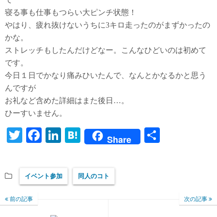
寝る事も仕事もつらい大ピンチ状態！
やはり、疲れ抜けないうちに3キロ走ったのがまずかったの
かな。
ストレッチもしたんだけどなー。こんなひどいのは初めて
です。
今日１日でかなり痛みひいたんで、なんとかなるかと思う
んですが
お礼など含めた詳細はまた後日…。
ひーすいません。
T
Fa
Li
H
共
Share
wi
ce
nk
at
有
tte
bo
ed
en
イベント参加
同人のコト
r
ok
In
a
前の記事
次の記事