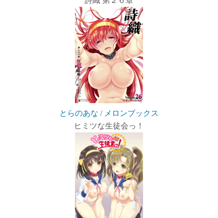
詩織 第２６章
とらのあな
/
メロンブックス
ヒミツな生徒会っ！