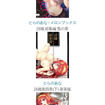
とらのあな
/
メロンブックス
詩織 総集編 贄の章
とらのあな
詩織第四章(下) 新装版