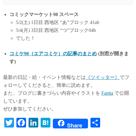
コミックマーケット98 スペース
5/2(土) 1日目 西地区 “あ”ブロック 41ab
5/4(月) 3日目 西地区 “つ”ブロック04b
でした！
コミケ98（エアコミケ）の記事のまとめ
(別窓が開きま
す)
最新の日記・絵・イベント情報などは
《ツイッター》
でフ
ォローしてくださると、簡単に読めます。
また、ブログに書きづらい内容やイラストを
Fantia
で公開
しています。
ぜひ参加してください。
T
Fa
Li
H
共
Share
wi
ce
nk
at
有