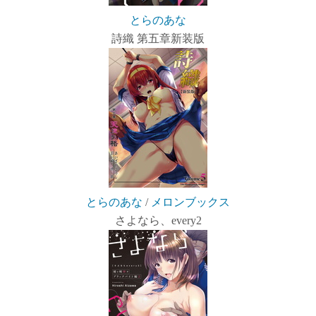
とらのあな
詩織 第五章新装版
とらのあな
/
メロンブックス
さよなら、every2