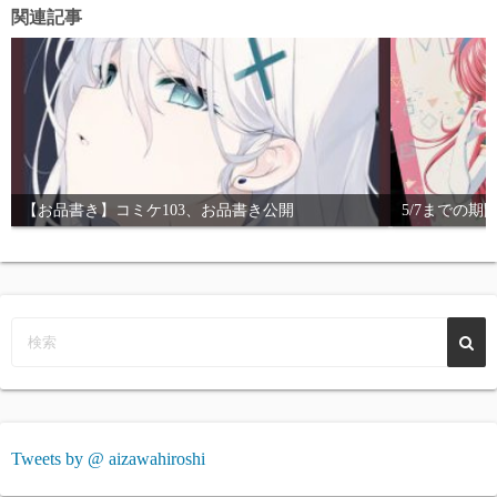
関連記事
【お品書き】コミケ103、お品書き公開
5/7までの
Tweets by @ aizawahiroshi