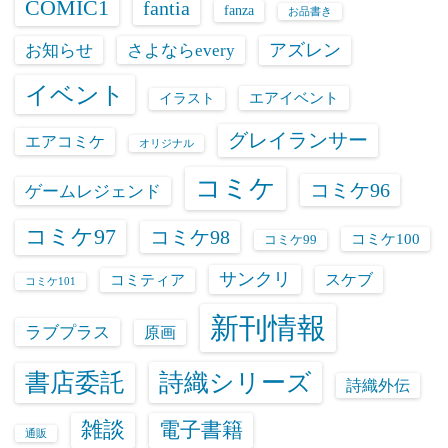
COMIC1
fantia
fanza
お品書き
お知らせ
さよならevery
アズレン
イベント
エアイベント
イラスト
グレイランサー
エアコミケ
オリジナル
コミケ
コミケ96
ゲームレジェンド
コミケ97
コミケ98
コミケ100
コミケ99
サンクリ
スケブ
コミティア
コミケ101
新刊情報
ラブプラス
原画
書店委託
詩織シリーズ
詩織外伝
雑談
電子書籍
通販