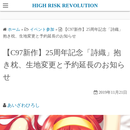
コ
HIGH RISK REVOLUTION
ン
テ
ン
ホーム
»
イベント参加
»
【C97新作】25周年記念「詩織」
ツ
抱き枕、生地変更と予約延長のお知らせ
へ
ス
【C97新作】25周年記念「詩織」抱
キ
き枕、生地変更と予約延長のお知ら
ッ
プ
せ
2019年11月21日
あいざわひろし