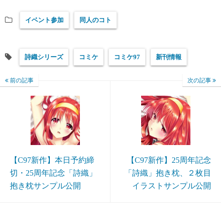
tte
bo
ed
en
イベント参加
同人のコト
r
ok
In
a
詩織シリーズ
コミケ
コミケ97
新刊情報
前の記事
次の記事
【C97新作】本日予約締
【C97新作】25周年記念
切・25周年記念「詩織」
「詩織」抱き枕、２枚目
抱き枕サンプル公開
イラストサンプル公開