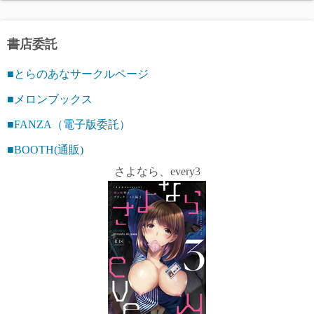
書店委託
■とらのあなサークルページ
■メロンブックス
■FANZA（電子版委託）
■BOOTH(通販)
さよなら、every3