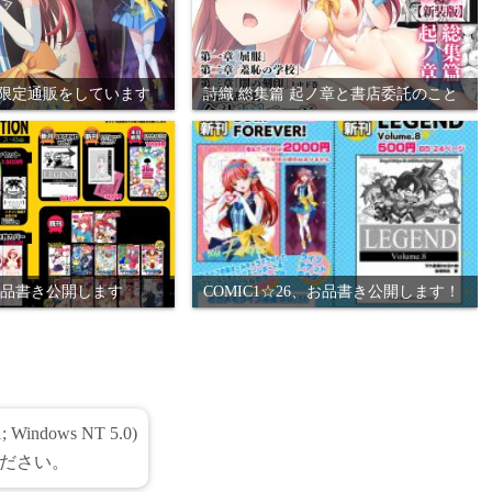
間限定通販をしています
詩織 総集篇 起ノ章と書店委託のこと
お品書き公開します
COMIC1☆26、お品書き公開します！
1; Windows NT 5.0)
ださい。