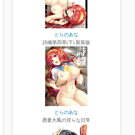
とらのあな
詩織第四章(下) 新装版
とらのあな
愚妻大鳳の淫らな日常