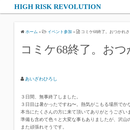
コ
HIGH RISK REVOLUTION
ン
テ
ン
ホーム
»
イベント参加
»
コミケ68終了。おつかれ
ツ
へ
コミケ68終了。お
ス
キ
ッ
プ
あいざわひろし
３日間、無事終了しました。
３日目は暑かったですね〜。熱気がこもる場所でか
本当にたくさんの方に来て頂いてありがとうござい
準備も含めて色々と大変な事もありましたが、沢山
また頑張れそうです。