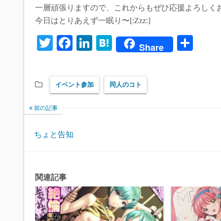
一層頑張りますので、これからもぜひ応援よろしく
今日はとりあえず一眠り〜[:Zzz:]
T
Fa
Li
H
共
Share
wi
ce
nk
at
有
tte
bo
ed
en
イベント参加
同人のコト
r
ok
In
a
前の記事
ちょと告知
関連記事