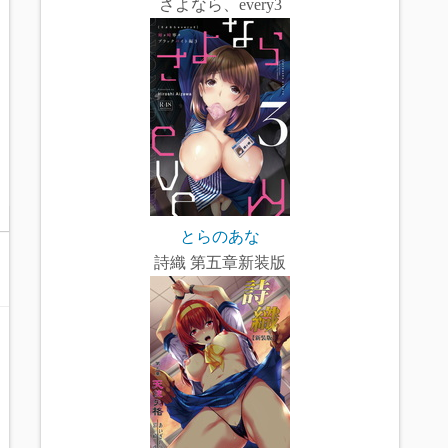
さよなら、every3
とらのあな
詩織 第五章新装版