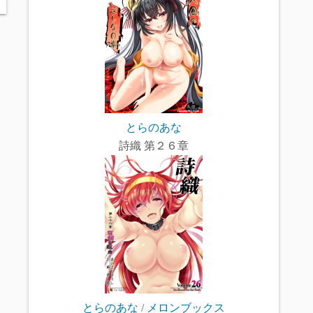
とらのあな
詩織 第２６章
とらのあな
/
メロンブックス