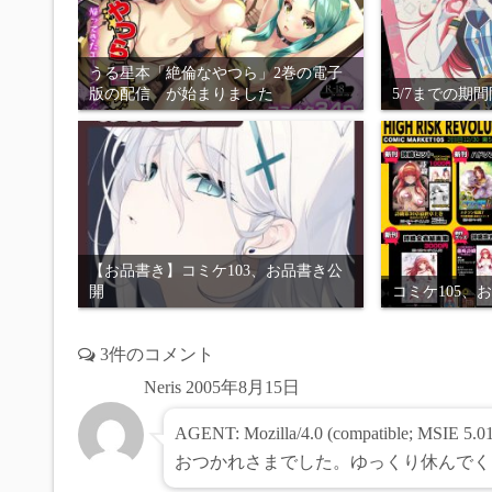
うる星本「絶倫なやつら」2巻の電子
版の配信 が始まりました
5/7までの期
【お品書き】コミケ103、お品書き公
開
コミケ105、
3件のコメント
Neris
2005年8月15日
AGENT: Mozilla/4.0 (compatible; MSIE 5.0
おつかれさまでした。ゆっくり休んでく