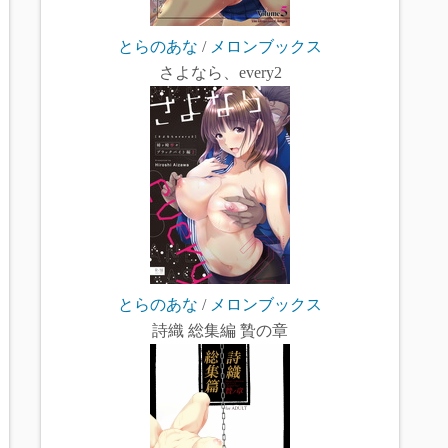
とらのあな
/
メロンブックス
さよなら、every2
とらのあな
/
メロンブックス
詩織 総集編 贄の章